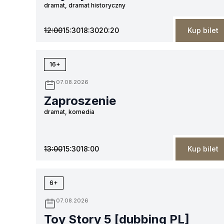
dramat, dramat historyczny
12:00
15:30
18:30
20:20
Kup bilet
16+
07.08.2026
Zaproszenie
dramat, komedia
13:00
15:30
18:00
Kup bilet
6+
07.08.2026
Toy Story 5 [dubbing PL]