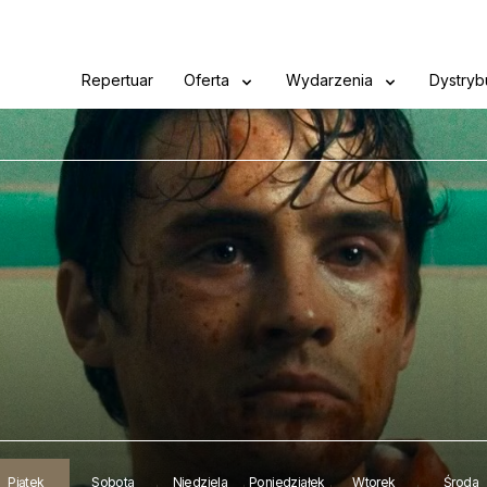
Repertuar
Oferta
Wydarzenia
Dystryb
Piątek
Sobota
Niedziela
Poniedziałek
Wtorek
Środa