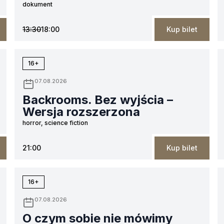
dokument
13:30
18:00
Kup bilet
16+
07.08.2026
Backrooms. Bez wyjścia –
Wersja rozszerzona
horror, science fiction
21:00
Kup bilet
16+
07.08.2026
O czym sobie nie mówimy