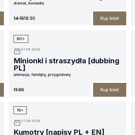
dramat, komedia
14:15
18:30
Kup bilet
BO+
07.08.2026
Minionki i straszydła [dubbing
PL]
animacja, familijny, przygodowy
11:00
Kup bilet
16+
07.08.2026
Kumotry [napisy PL + EN]