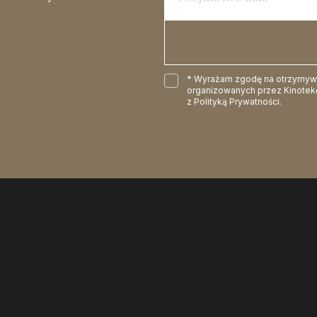
* Wyrażam zgodę na otrzymywan
organizowanych przez Kinotekę
z
Polityką Prywatności
.