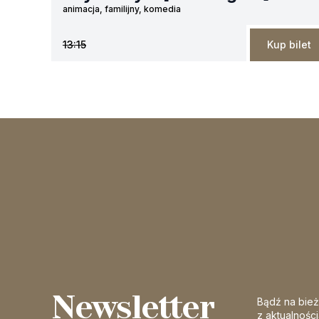
animacja, familijny, komedia
13:15
Kup bilet
Newsletter
Bądź na bie
z aktualnośc