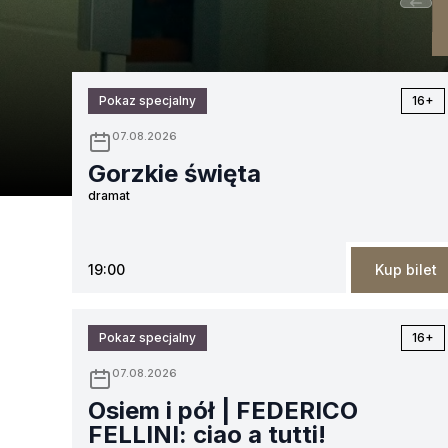
Pokaz specjalny
16+
07.08.2026
Gorzkie święta
dramat
19:00
Kup bilet
Pokaz specjalny
16+
07.08.2026
Osiem i pół | FEDERICO
FELLINI: ciao a tutti!