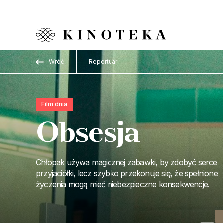
Przejdź do treści
Wróć
Repertuar
Film dnia
Obsesja
Chłopak używa magicznej zabawki, by zdobyć serce
przyjaciółki, lecz szybko przekonuje się, że spełnione
życzenia mogą mieć niebezpieczne konsekwencje.