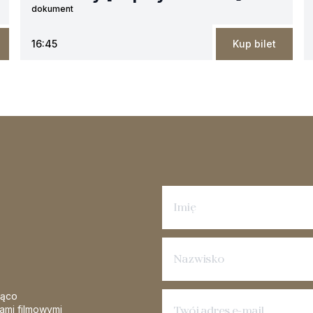
dokument
16:45
Kup bilet
Zapisz się na newsletter
żąco
iami filmowymi