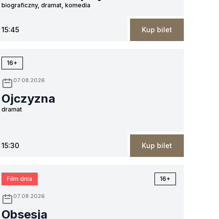
biograficzny, dramat, komedia
15:45
Kup bilet
16+
07.08.2026
Ojczyzna
dramat
15:30
Kup bilet
Film dnia
16+
07.08.2026
Obsesja