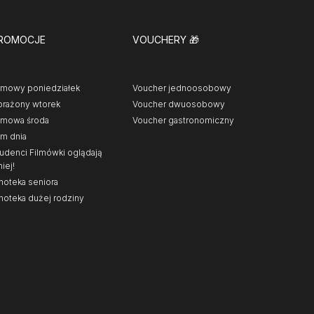
ROMOCJE
VOUCHERY
🎁
lmowy poniedziałek
Voucher jednoosobowy
rażony wtorek
Voucher dwuosobowy
lmowa środa
Voucher gastronomiczny
lm dnia
udenci Filmówki oglądają
niej!
noteka seniora
noteka dużej rodziny