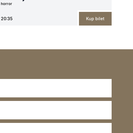
horror
20:35
Kup bilet