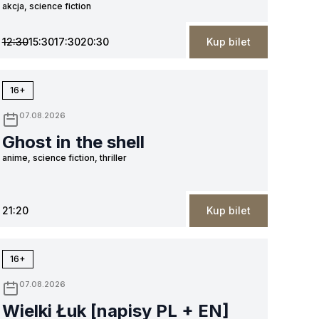
akcja, science fiction
12:30
15:30
17:30
20:30
Kup bilet
16+
07.08.2026
Ghost in the shell
anime, science fiction, thriller
21:20
Kup bilet
16+
07.08.2026
Wielki Łuk [napisy PL + EN]