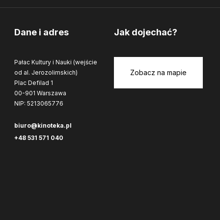
Dane i adres
Jak dojechać?
Pałac Kultury i Nauki (wejście
Zobacz na mapie
od al. Jerozolimskich)
Plac Defilad 1
00-901 Warszawa
NIP: 5213065776
biuro@kinoteka.pl
+48 531 571 040