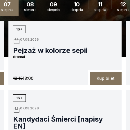
07
08
09
10
11
12
sierpnia
sierpnia
sierpnia
sierpnia
sierpnia
sierpnia
16+
07.08.2026
Pejzaż w kolorze sepii
dramat
13:15
18:00
Kup bilet
16+
07.08.2026
Kandydaci Śmierci [napisy
EN]