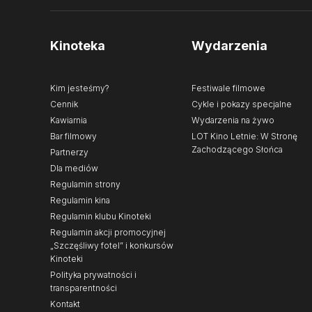
Kinoteka
Wydarzenia
Kim jesteśmy?
Festiwale filmowe
Cennik
Cykle i pokazy specjalne
Kawiarnia
Wydarzenia na żywo
Bar filmowy
LOT Kino Letnie: W Stronę
Zachodzącego Słońca
Partnerzy
Dla mediów
Regulamin strony
Regulamin kina
Regulamin klubu Kinoteki
Regulamin akcji promocyjnej
„Szczęśliwy fotel” i konkursów
Kinoteki
Polityka prywatności i
transparentności
Kontakt