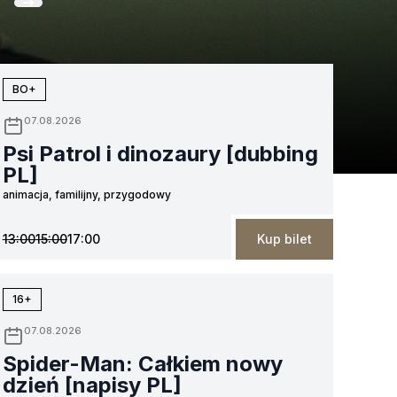
13
14
15
16
17
sierpnia
sierpnia
sierpnia
sierpnia
sierpnia
si
BO+
07.08.2026
Psi Patrol i dinozaury [dubbing
PL]
animacja, familijny, przygodowy
13:00
15:00
17:00
Kup bilet
16+
07.08.2026
Spider-Man: Całkiem nowy
dzień [napisy PL]