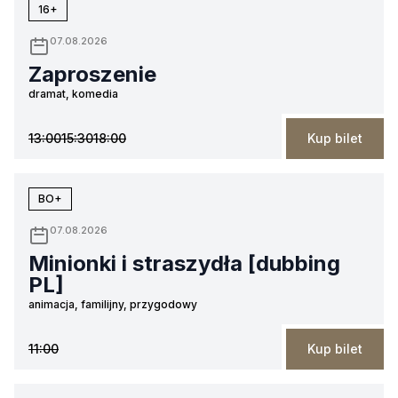
16+
07.08.2026
Zaproszenie
dramat, komedia
13:00
15:30
18:00
Kup bilet
BO+
07.08.2026
Minionki i straszydła [dubbing
PL]
animacja, familijny, przygodowy
11:00
Kup bilet