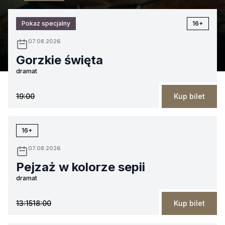
Pokaz specjalny
16+
07.08.2026
Gorzkie święta
dramat
19:00
Kup bilet
16+
07.08.2026
Pejzaż w kolorze sepii
dramat
13:15
18:00
Kup bilet