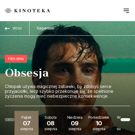
Przejdź do treści
Wróć
Repertuar
Film dnia
Obsesja
Chłopak używa magicznej zabawki, by zdobyć serce
przyjaciółki, lecz szybko przekonuje się, że spełnione
życzenia mogą mieć niebezpieczne konsekwencje.
Piątek
Sobota
Niedziela
Poniedziałek
Wtorek
07
08
09
10
11
sierpnia
sierpnia
sierpnia
sierpnia
sierpnia