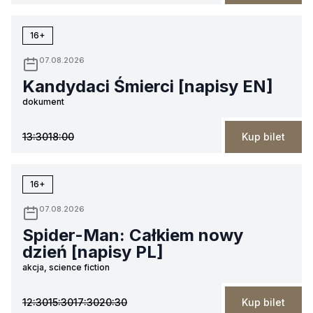
16+
07.08.2026
Kandydaci Śmierci [napisy EN]
dokument
13:30
18:00
Kup bilet
16+
07.08.2026
Spider-Man: Całkiem nowy
dzień [napisy PL]
akcja, science fiction
12:30
15:30
17:30
20:30
Kup bilet