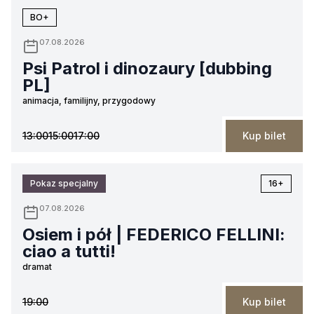
BO+
07.08.2026
Psi Patrol i dinozaury [dubbing
PL]
animacja, familijny, przygodowy
13:00
15:00
17:00
Kup bilet
Pokaz specjalny
16+
07.08.2026
Osiem i pół | FEDERICO FELLINI:
ciao a tutti!
dramat
19:00
Kup bilet