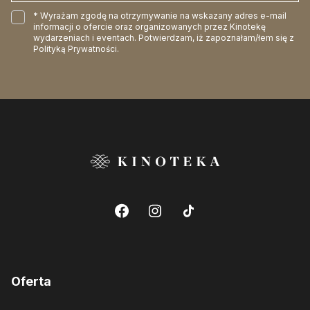
* Wyrażam zgodę na otrzymywanie na wskazany adres e-mail
informacji o ofercie oraz organizowanych przez Kinotekę
wydarzeniach i eventach. Potwierdzam, iż zapoznałam/łem się z
Polityką Prywatności
.
Oferta