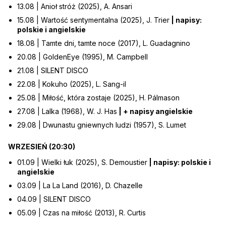
13.08 | Anioł stróż (2025), A. Ansari
15.08 | Wartość sentymentalna (2025), J. Trier
| napisy:
polskie i angielskie
18.08 | Tamte dni, tamte noce (2017), L. Guadagnino
20.08 | GoldenEye (1995), M. Campbell
21.08 | SILENT DISCO
22.08 | Kokuho (2025), L. Sang-il
25.08 | Miłość, która zostaje (2025), H. Pálmason
27.08 | Lalka (1968), W. J. Has
| + napisy angielskie
29.08 | Dwunastu gniewnych ludzi (1957), S. Lumet
WRZESIEŃ (20:30)
01.09 | Wielki łuk (2025), S. Demoustier
| napisy: polskie i
angielskie
03.09 | La La Land (2016), D. Chazelle
04.09 | SILENT DISCO
05.09 | Czas na miłość (2013), R. Curtis