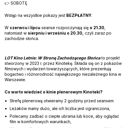
👉 SOBOTĘ
Wstęp na wszystkie pokazy jest
BEZPŁATNY
.
W
czerwcu i lipcu
seanse rozpoczynają się
o
21.30
,
natomiast w
sierpniu i wrześniu o 20.30,
czyli zaraz po
zachodzie słońca.
LOT Kino Letnie: W Stronę Zachodzącego Słońca
to projekt
stworzony w 2023 r. przez Kinotekę. Składa się on z pokazów
filmowych i wydarzeń towarzyszących, które prezentują
bogactwo i różnorodność największego niezależnego kina w
Warszawie.
Co warto wiedzieć o kinie plenerowym Kinoteki?
Strefę plenerową otwieramy 2 godziny przed seansem
Leżaków mamy dużo, ale ich liczba jest ograniczona,
Polecamy zadbać o ciepłe ubrania lub koce, aby oglądać
film w komfortowych warunkach,