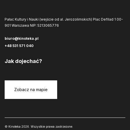
Pałac Kultury i Nauki (wejście od al. Jerozolimskich)
Plac Defilad 1
00-
901 Warszawa
NIP: 5213065776
biuro@kinoteka.pl
+48 531 571 040
Jak dojechać?
Zobacz na mapie
© Kinoteka 2026. Wszystkie prawa zastrzeżone.