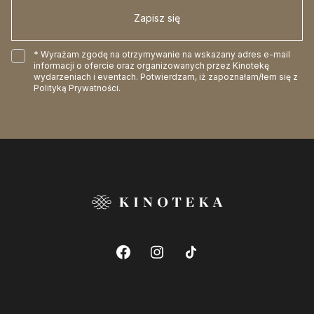
Zapisz się
* Wyrażam zgodę na otrzymywanie na wskazany adres e-mail
informacji o ofercie oraz organizowanych przez Kinotekę
wydarzeniach i eventach. Potwierdzam, iż zapoznałam/łem się z
Polityką Prywatności
.