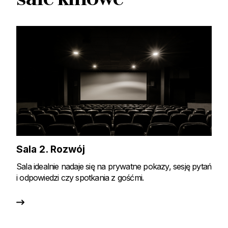
Sala 2. Rozwój
S
Sala idealnie nadaje się na prywatne pokazy, sesję pytań
Sa
i odpowiedzi czy spotkania z gośćmi.
ja
Ob
wi