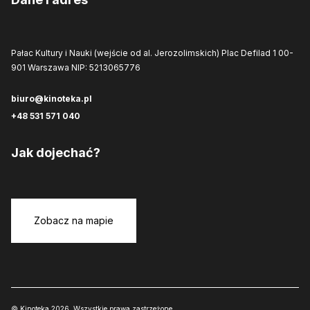
Pałac Kultury i Nauki (wejście od al. Jerozolimskich)
Plac Defilad 1
00-
901 Warszawa
NIP: 5213065776
biuro@kinoteka.pl
+48 531 571 040
Jak dojechać?
Zobacz na mapie
© Kinoteka 2026. Wszystkie prawa zastrzeżone.