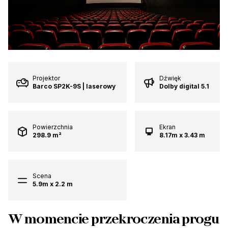
Projektor
Dźwięk
Barco SP2K-9S | laserowy
Dolby digital 5.1
Powierzchnia
Ekran
298.9 m²
8.17m x 3.43 m
Scena
5.9m x 2.2 m
W momencie przekroczenia progu