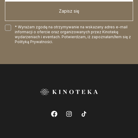
Zapisz się
* Wyrażam zgodę na otrzymywanie na wskazany adres e-mail
informacji o ofercie oraz organizowanych przez Kinotekę
wydarzeniach i eventach. Potwierdzam, iż zapoznałam/łem się z
Polityką Prywatności
.