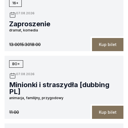
16+
07.08.2026
Zaproszenie
dramat, komedia
13:00
15:30
18:00
Kup bilet
BO+
07.08.2026
Minionki i straszydła [dubbing
PL]
animacja, familijny, przygodowy
11:00
Kup bilet