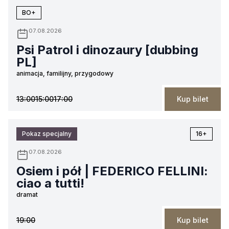
BO+
07.08.2026
Psi Patrol i dinozaury [dubbing
PL]
animacja, familijny, przygodowy
13:00
15:00
17:00
Kup bilet
Pokaz specjalny
16+
07.08.2026
Osiem i pół | FEDERICO FELLINI:
ciao a tutti!
dramat
19:00
Kup bilet