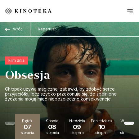
Przejdź do treści
Wróć
Repertuar
Film dnia
Obsesja
Chłopak używa magicznej zabawki, by zdobyć serce
przyjaciółki, lecz szybko przekonuje się, że spełnione
życzenia mogą mieć niebezpieczne konsekwencje.
Piątek
Sobota
Niedziela
Poniedziałek
Wtorek
07
08
09
10
11
sierpnia
sierpnia
sierpnia
sierpnia
sierpnia