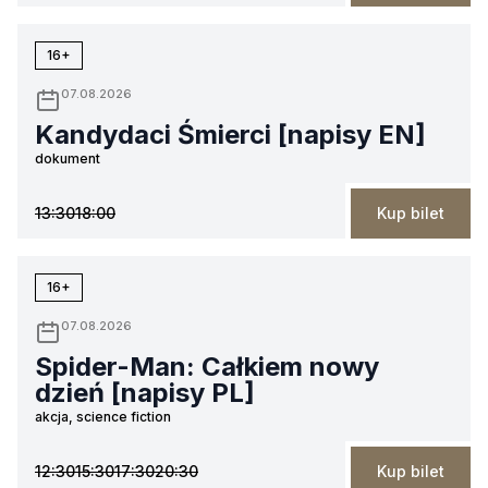
16+
07.08.2026
Kandydaci Śmierci [napisy EN]
dokument
13:30
18:00
Kup bilet
16+
07.08.2026
Spider-Man: Całkiem nowy
dzień [napisy PL]
akcja, science fiction
12:30
15:30
17:30
20:30
Kup bilet