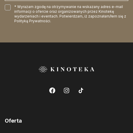
* Wyrażam zgodę na otrzymywanie na wskazany adres e-mail
informacji o ofercie oraz organizowanych przez Kinotekę
wydarzeniach i eventach. Potwierdzam, iż zapoznałam/łem się z
Polityką Prywatności
.
Oferta