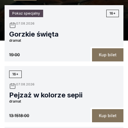
Pokaz specjalny
16+
07.08.2026
Gorzkie święta
dramat
19:00
Kup bilet
16+
07.08.2026
Pejzaż w kolorze sepii
dramat
13:15
18:00
Kup bilet