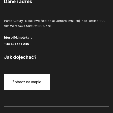
Dane i adres
Pałac Kultury i Nauki (wejście od al. Jerozolimskich)
Plac Defilad 1
00-
901 Warszawa
NIP: 5213065776
biuro@kinoteka.pl
+48 531 571 040
Jak dojechać?
Zobacz na mapie