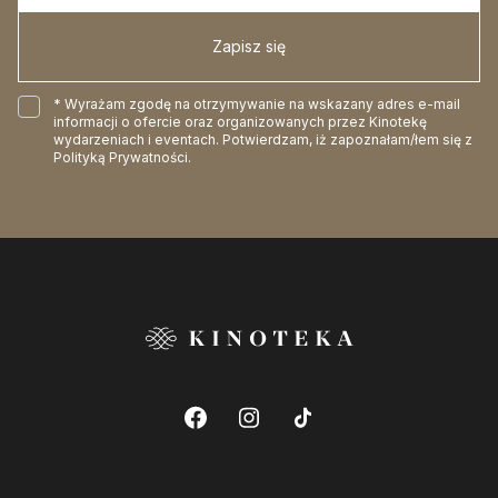
Zapisz się
* Wyrażam zgodę na otrzymywanie na wskazany adres e-mail
informacji o ofercie oraz organizowanych przez Kinotekę
wydarzeniach i eventach. Potwierdzam, iż zapoznałam/łem się z
Polityką Prywatności
.