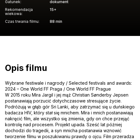
Gatunek:
dokument
Rekomendacja
15+
wiekowa:
Czas trwania filmu:
88 min
Opis filmu
Wybrane festiwale i nagrody / Selected festivals and awards:
2024 – One World FF Praga / One World FF Prague
W 2015 roku Mira Jargil i jej mąż Christian Sønderby Jepsen
postanawiają porzucić dotychczasowe stresujące życie.
Podróżują w głąb gór Sri Lanki, aby zatrzymać się u duńskiego
badacza HIV, który stał się mnichem. Mira i mnich postanawiają
nakręcić film, ale wszystko się zmienia, gdy on chce przejąć
kontrolę nad procesem. Projekt upada. Sześć lat później
dochodzi do tragedii, a syn mnicha postanawia wznowić
tworzenie filmu w poszukiwaniu prawdy o ojcu. Film przeradza