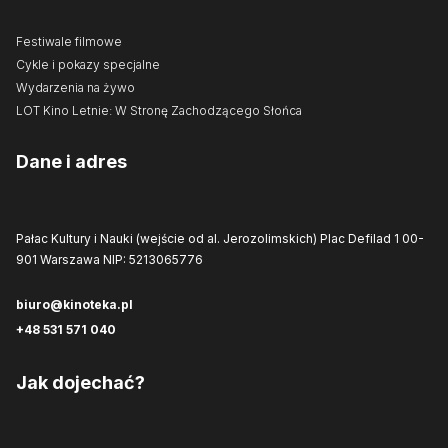
Festiwale filmowe
Cykle i pokazy specjalne
Wydarzenia na żywo
LOT Kino Letnie: W Stronę Zachodzącego Słońca
Dane i adres
Pałac Kultury i Nauki (wejście od al. Jerozolimskich)
Plac Defilad 1
00-
901 Warszawa
NIP: 5213065776
biuro@kinoteka.pl
+48 531 571 040
Jak dojechać?