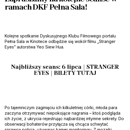
ramach DKF Pełna Sala!
Kolejne spotkanie Dyskusyjnego Klubu Filmowego portalu
Pełna Sala w Kinotece odbędzie się wokół filmu „Stranger
Eyes” autorstwa Yeo Siew Hua.
Najbliższy seans:
6 lipca | STRANGER
EYES | BILETY TUTAJ
Po tajemniczym zaginięciu ich kilkuletniej córki, młoda para
zaczyna otrzymywać niepokojące nagrania – ktoś podgląda
ich życie, z ukrycia rejestrując najbardziej intymne sekrety. Do
obserwacji bohaterów przyłącza się chcąca schwytać
sprawcę policja, używając kamer monitoringu. Z mozaiki