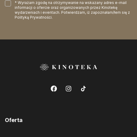
* Wyrażam zgodę na otrzymywanie na wskazany adres e-mail
informacji o ofercie oraz organizowanych przez Kinotekę
wydarzeniach i eventach. Potwierdzam, iż zapoznałam/łem się z
Polityką Prywatności
.
Oferta