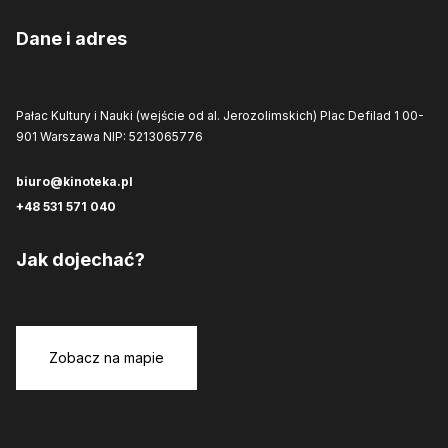
Dane i adres
Pałac Kultury i Nauki (wejście od al. Jerozolimskich)
Plac Defilad 1
00-
901 Warszawa
NIP: 5213065776
biuro@kinoteka.pl
+48 531 571 040
Jak dojechać?
Zobacz na mapie