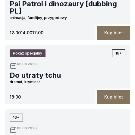
Psi Patrol i dinozaury [dubbing
PL]
animacja, familijny, przygodowy
12:00
14:00
17:00
Kup bilet
Pokaz specjalny
16+
08.08.2026
Do utraty tchu
dramat, kryminał
18:00
Kup bilet
16+
08.08.2026