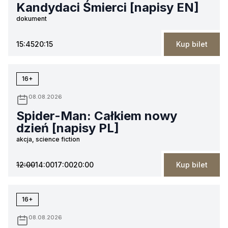
Kandydaci Śmierci [napisy EN]
dokument
15:45
20:15
Kup bilet
16+
08.08.2026
Spider-Man: Całkiem nowy
dzień [napisy PL]
akcja, science fiction
12:00
14:00
17:00
20:00
Kup bilet
16+
08.08.2026