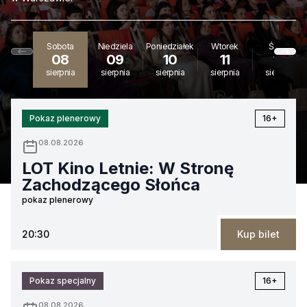
Sobota
Niedziela
Poniedziałek
Wtorek
Środa
08
09
10
11
12
sierpnia
sierpnia
sierpnia
sierpnia
sierpnia
Pokaz plenerowy
16+
08.08.2026
LOT Kino Letnie: W Stronę
Zachodzącego Słońca
pokaz plenerowy
20:30
Kup bilet
Pokaz specjalny
16+
08.08.2026