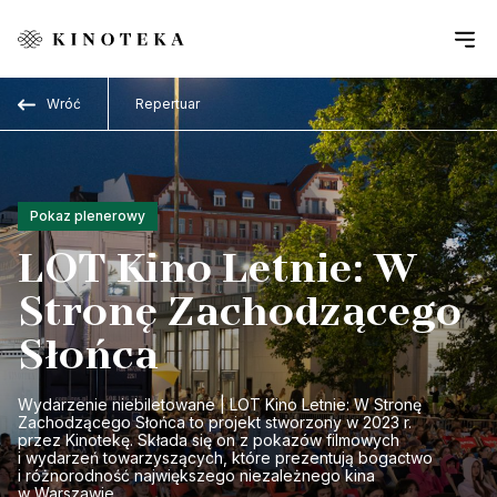
Przejdź do treści
Wróć
Repertuar
Pokaz plenerowy
LOT Kino Letnie: W
Stronę Zachodzącego
Słońca
Wydarzenie niebiletowane | LOT Kino Letnie: W Stronę
Zachodzącego Słońca to projekt stworzony w 2023 r.
przez Kinotekę. Składa się on z pokazów filmowych
i wydarzeń towarzyszących, które prezentują bogactwo
i różnorodność największego niezależnego kina
w Warszawie.