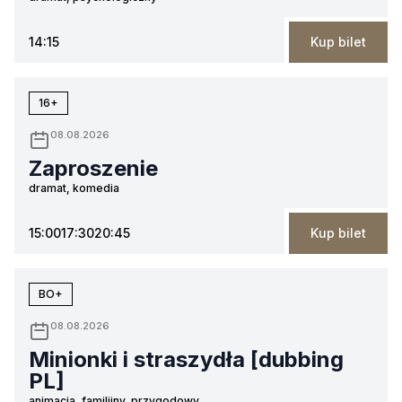
14:15
Kup bilet
16+
08.08.2026
Zaproszenie
dramat, komedia
15:00
17:30
20:45
Kup bilet
BO+
08.08.2026
Minionki i straszydła [dubbing
PL]
animacja, familijny, przygodowy