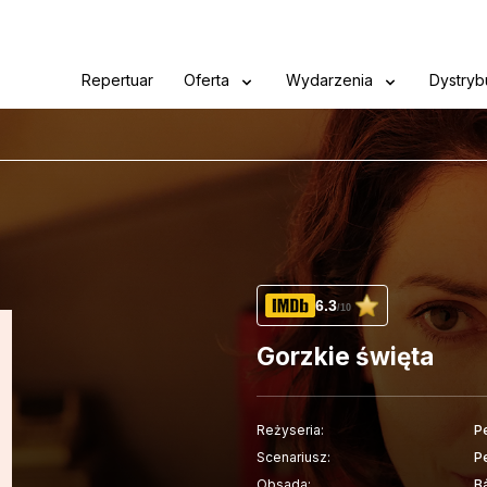
Repertuar
Oferta
Wydarzenia
Dystryb
6.3
/10
Gorzkie święta
Reżyseria:
P
Scenariusz:
P
Obsada:
B