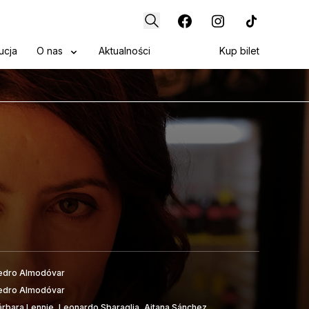
ucja
O nas
Aktualności
Kup bilet
edro Almodóvar
edro Almodóvar
árbara Lennie, Leonardo Sbaraglia, Aitana Sánchez