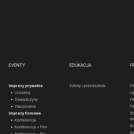
EVENTY
EDUKACJA
P
Imprezy prywatne
Szkoły i przedszkola
Fi
Urodziny
Up
Oświadczyny
Fi
Okazjonalne
Fi
Imprezy firmowe
St
ta
Konferencje
Ki
Konferencje + Film
Ki
Konferencje + Bar