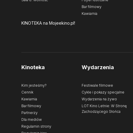
Bar filmowy
Kawiarnia
KINOTEKA
na Mojeekino.pl!
Kinoteka
Wydarzenia
Kim jesteśmy?
Festiwale filmowe
Cennik
Cykle i pokazy specjalne
Kawiarnia
Wydarzenia na żywo
Bar filmowy
LOT Kino Letnie: W Stronę
Zachodzącego Słońca
Partnerzy
Dla mediów
Regulamin strony