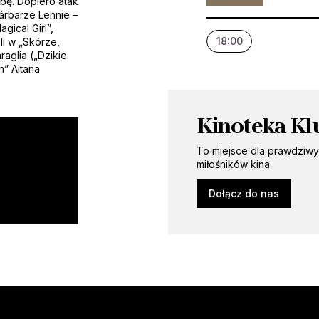
obę. Dopiero atak
Bárbarze Lennie –
gical Girl”,
18:00
li w „Skórze,
aglia („Dzikie
h” Aitana
Kinoteka Kl
To miejsce dla prawdziw
miłośników kina
Dołącz do nas