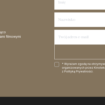
żąco
iami filmowymi
* Wyrażam zgodę na otrzymywan
organizowanych przez Kinotekę
z
Polityką Prywatności
.