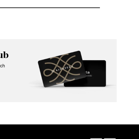
18:00
ub
ych