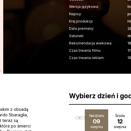
Wersja językowa:
h
Napisy:
p
Kraj produkcji:
H
Data premiery:
2
Gatunek:
d
Rekomendacja wiekowa:
1
Czas trwania filmu:
11
Czas trwania reklam:
1
Wybierz dzień i go
ńskim z obsadą
rdo Sbaraglia,
Niedziela
Środa
ż teraz są
09
12
która po śmierci
sierpnia
sierpnia