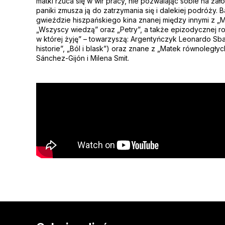
matki rzuca się w wir pracy, nie pozwalając sobie na żał
paniki zmusza ją do zatrzymania się i dalekiej podróży. 
gwieździe hiszpańskiego kina znanej między innymi z „Ma
„Wszyscy wiedzą” oraz „Petry”, a także epizodycznej ro
w której żyję” – towarzyszą: Argentyńczyk Leonardo Sbar
historie”, „Ból i blask”) oraz znane z „Matek równoległyc
Sánchez-Gijón i Milena Smit.