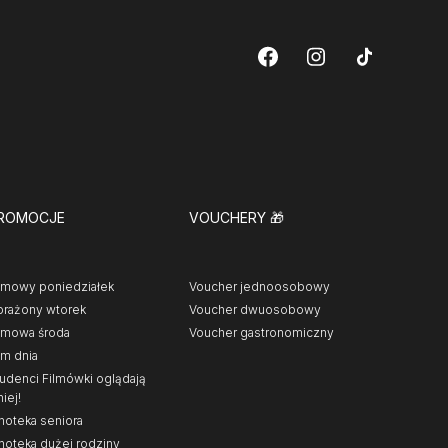
ROMOCJE
VOUCHERY
🎁
lmowy poniedziałek
Voucher jednoosobowy
rażony wtorek
Voucher dwuosobowy
lmowa środa
Voucher gastronomiczny
lm dnia
udenci Filmówki oglądają
niej!
noteka seniora
noteka dużej rodziny