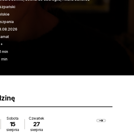
iszpański
olskie
iszpania
8.08.2026
ramat
6+
1 min
5 min
dzinę
Sobota
Czwartek
15
27
sierpnia
sierpnia