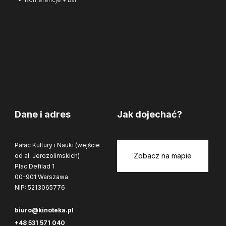
Dane i adres
Jak dojechać?
Pałac Kultury i Nauki (wejście
Zobacz na mapie
od al. Jerozolimskich)
Plac Defilad 1
00-901 Warszawa
NIP: 5213065776
biuro@kinoteka.pl
+48 531 571 040