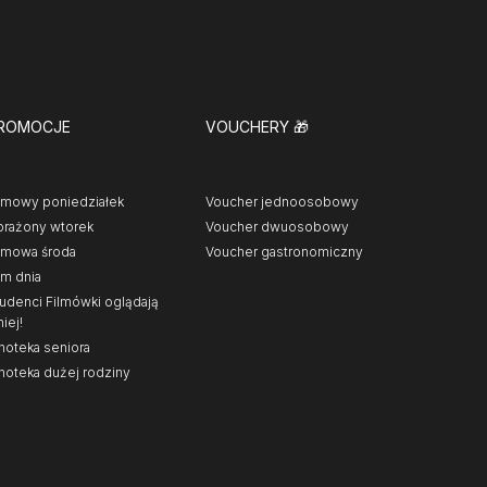
ROMOCJE
VOUCHERY
🎁
lmowy poniedziałek
Voucher jednoosobowy
rażony wtorek
Voucher dwuosobowy
lmowa środa
Voucher gastronomiczny
lm dnia
udenci Filmówki oglądają
niej!
noteka seniora
noteka dużej rodziny