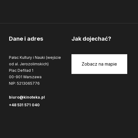
Dane i adres
Jak dojechać?
Pałac Kultury i Nauki (wejście
Zobacz na mapie
od al. Jerozolimskich)
Plac Defilad 1
00-901 Warszawa
NIP: 5213065776
biuro@kinoteka.pl
+48 531 571 040