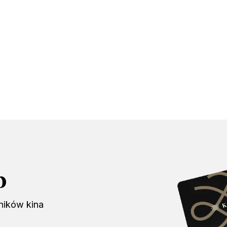
b
ników kina