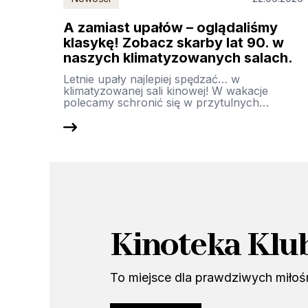
A zamiast upałów – oglądaliśmy
klasykę! Zobacz skarby lat 90. w
naszych klimatyzowanych salach.
Letnie upały najlepiej spędzać… w
klimatyzowanej sali kinowej! W wakacje
polecamy schronić się w przytulnych…
Kinoteka Klu
To miejsce dla prawdziwych miłoś