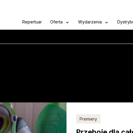
Repertuar
Oferta
Wydarzenia
Dystryb
Premiery
Przeboje dla cał