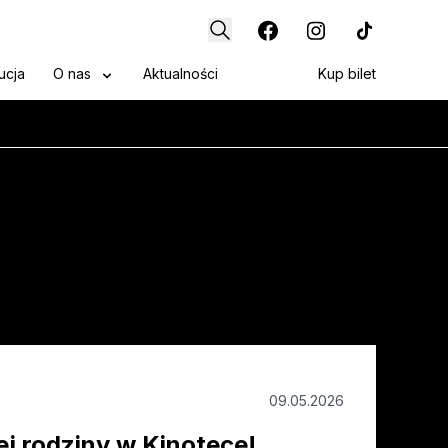
ucja
O nas
Aktualności
Kup bilet
09.05.2026
ej rodziny w Kinotece!