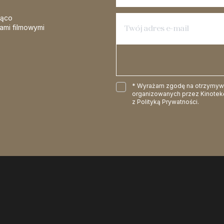
żąco
iami filmowymi
* Wyrażam zgodę na otrzymywan
organizowanych przez Kinotekę
z
Polityką Prywatności
.