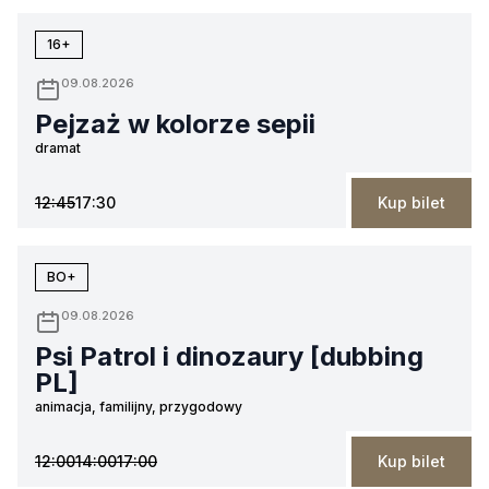
16+
09.08.2026
Pejzaż w kolorze sepii
dramat
12:45
17:30
Kup bilet
BO+
09.08.2026
Psi Patrol i dinozaury [dubbing
PL]
animacja, familijny, przygodowy
12:00
14:00
17:00
Kup bilet