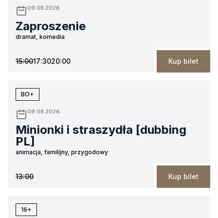
09.08.2026
Zaproszenie
dramat, komedia
15:00
17:30
20:00
Kup bilet
BO+
09.08.2026
Minionki i straszydła [dubbing
PL]
animacja, familijny, przygodowy
13:00
Kup bilet
16+