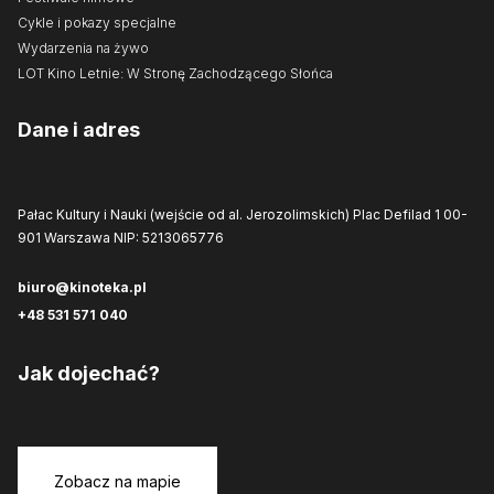
Cykle i pokazy specjalne
Wydarzenia na żywo
LOT Kino Letnie: W Stronę Zachodzącego Słońca
Dane i adres
Pałac Kultury i Nauki (wejście od al. Jerozolimskich)
Plac Defilad 1
00-
901 Warszawa
NIP: 5213065776
biuro@kinoteka.pl
+48 531 571 040
Jak dojechać?
Zobacz na mapie