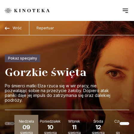
Przejdź do treści
Wróć
Repertuar
Pokaz specjalny
Gorzkie święta
Po śmierci matki Elza rzuca się w wir pracy, nie
pozwalając sobie na przeżycie żałoby. Dopiero atak
paniki daje jej impuls do zatrzymania się oraz dalekiej
podróży.
Niedziela
Poniedziałek
Wtorek
Środa
Czwartek
09
10
11
12
13
sierpnia
sierpnia
sierpnia
sierpnia
sierpnia