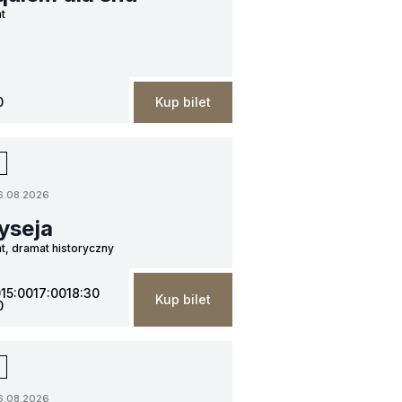
t
0
Kup bilet
6.08.2026
yseja
t, dramat historyczny
0
15:00
17:00
18:30
Kup bilet
0
6.08.2026