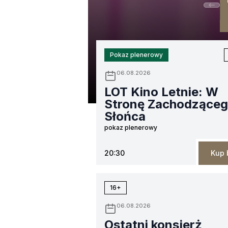
Pokaz plenerowy
06.08.2026
LOT Kino Letnie: W
Stronę Zachodzące
Słońca
pokaz plenerowy
20:30
Kup 
16+
06.08.2026
Ostatni konsjerż