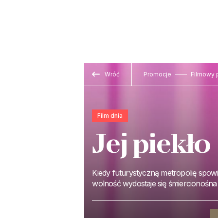
Wróć
Promocje
Filmowy 
Film dnia
Jej piekło
Kiedy futurystyczną metropolię spowi
wolność wydostaje się śmiercionośna i