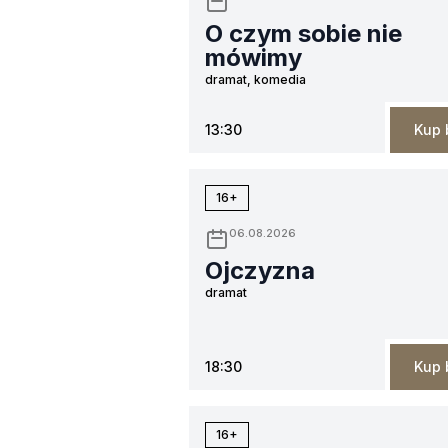
O czym sobie nie
mówimy
dramat, komedia
13:30
Kup 
16+
06.08.2026
Ojczyzna
dramat
18:30
Kup 
16+