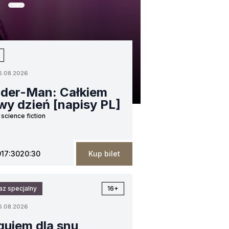
Środa
Czwartek
Piątek
Sobota
Niedziela
Poni
12
13
14
15
16
sierpnia
sierpnia
sierpnia
sierpnia
sierpnia
si
6.08.2026
ider-Man: Całkiem
wy dzień [napisy PL]
 science fiction
0
17:30
20:30
Kup bilet
az specjalny
16+
6.08.2026
quiem dla snu