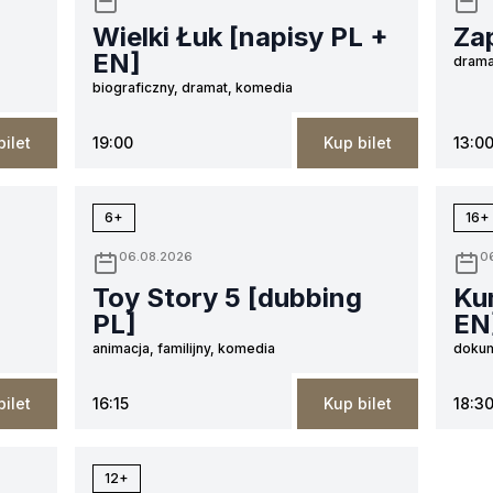
Wielki Łuk [napisy PL +
Za
EN]
drama
biograficzny, dramat, komedia
bilet
19:00
Kup bilet
13:0
6+
16+
06.08.2026
0
Toy Story 5 [dubbing
Ku
PL]
EN
animacja, familijny, komedia
doku
bilet
16:15
Kup bilet
18:3
12+