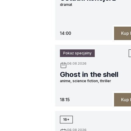
dramat
14:00
Kup 
Pokaz specjalny
06.08.2026
Ghost in the shell
anime, science fiction, thriller
18:15
Kup 
16+
06.08.2026