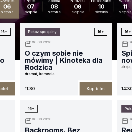
Czwartek
Piątek
Sobota
Niedziela
Poniedziałek
Wtorek
06
07
08
09
10
11
sierpnia
sierpnia
sierpnia
sierpnia
sierpnia
sierpnia
16+
Pokaz specjalny
16+
16+
06.08.2026
0
O czym sobie nie
Sp
go
mówimy | Kinoteka dla
no
Rodzica
akcja,
dramat, komedia
bilet
11:30
Kup bilet
14:3
16+
Pok
06.08.2026
0
Backrooms. Bez
Re