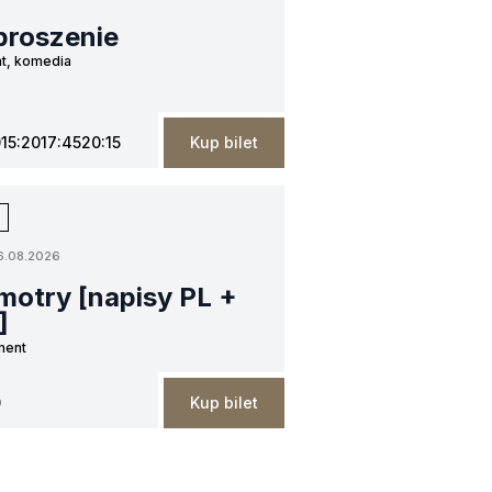
proszenie
t, komedia
0
15:20
17:45
20:15
Kup bilet
6.08.2026
motry [napisy PL +
]
ment
0
Kup bilet