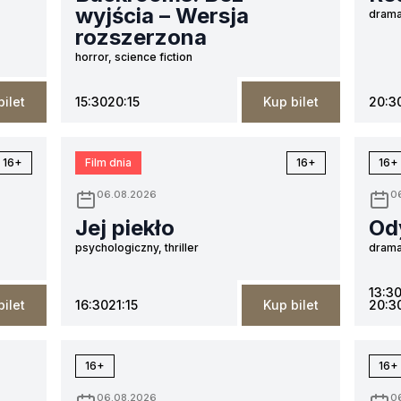
wyjścia – Wersja
drama
rozszerzona
horror, science fiction
bilet
15:30
20:15
Kup bilet
20:3
16+
Film dnia
16+
16+
06.08.2026
0
Jej piekło
Od
psychologiczny, thriller
drama
13:3
bilet
16:30
21:15
Kup bilet
20:3
16+
16+
06.08.2026
0