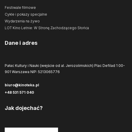
Festiwale filmowe
Cykle i pokazy specjalne
Wydarzenia na żywo
LOT Kino Letnie: W Stronę Zachodzącego Słońca
Dane i adres
Pałac Kultury i Nauki (wejście od al. Jerozolimskich)
Plac Defilad 1
00-
901 Warszawa
NIP: 5213065776
biuro@kinoteka.pl
+48 531 571 040
Jak dojechać?