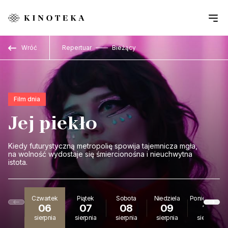
Przejdź do treści
Wróć
Repertuar
Bieżący
Film dnia
Jej piekło
Kiedy futurystyczną metropolię spowija tajemnicza mgła,
na wolność wydostaje się śmiercionośna i nieuchwytna
istota.
Czwartek
Piątek
Sobota
Niedziela
Poniedziałek
06
07
08
09
10
sierpnia
sierpnia
sierpnia
sierpnia
sierpnia