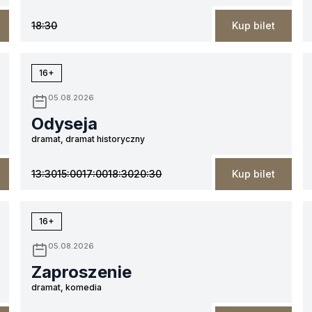
18:30
Kup bilet
16+
05.08.2026
Odyseja
dramat, dramat historyczny
13:30
15:00
17:00
18:30
20:30
Kup bilet
16+
05.08.2026
Zaproszenie
dramat, komedia