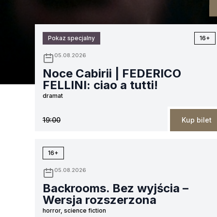
Pokaz specjalny
16+
05.08.2026
Noce Cabirii | FEDERICO
FELLINI: ciao a tutti!
dramat
19:00
Kup bilet
16+
05.08.2026
Backrooms. Bez wyjścia –
Wersja rozszerzona
horror, science fiction