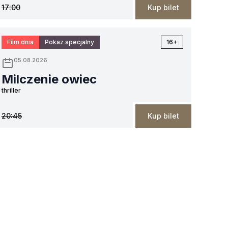
17:00
Kup bilet
Film dnia
Pokaz specjalny
16+
05.08.2026
Milczenie owiec
thriller
20:45
Kup bilet