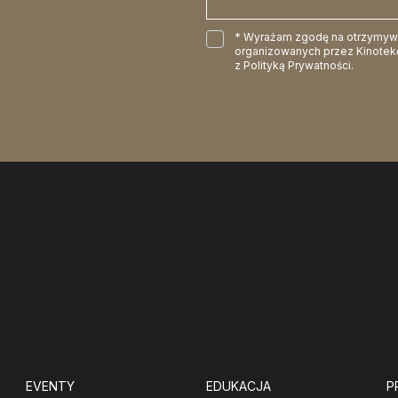
* Wyrażam zgodę na otrzymywan
organizowanych przez Kinotekę
z
Polityką Prywatności
.
EVENTY
EDUKACJA
P