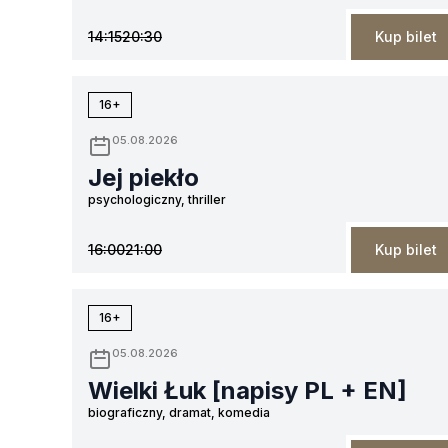
14:15
20:30
Kup bilet
16+
05.08.2026
Jej piekło
psychologiczny, thriller
16:00
21:00
Kup bilet
16+
05.08.2026
Wielki Łuk [napisy PL + EN]
biograficzny, dramat, komedia