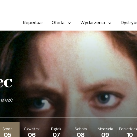
Repertuar
Oferta
Wydarzenia
Dystryb
ec
znaleźć
Środa
Czwartek
Piątek
Sobota
Niedziela
Poniedział
05
06
07
08
09
10