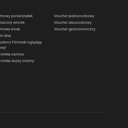
lmowy poniedziałek
Voucher jednoosobowy
rażony wtorek
Voucher dwuosobowy
lmowa środa
Voucher gastronomiczny
lm dnia
udenci Filmówki oglądają
niej!
noteka seniora
noteka dużej rodziny