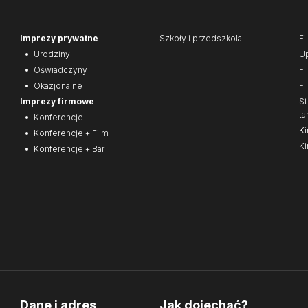
Imprezy prywatne
Szkoły i przedszkola
Fi
Urodziny
Up
Oświadczyny
Fi
Okazjonalne
Fi
Imprezy firmowe
St
ta
Konferencje
Ki
Konferencje + Film
Ki
Konferencje + Bar
Dane i adres
Jak dojechać?