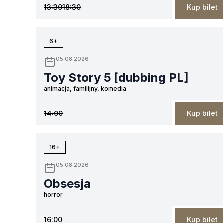
13:30
18:30
Kup bilet
6+
05.08.2026
Toy Story 5 [dubbing PL]
animacja, familijny, komedia
14:00
Kup bilet
16+
05.08.2026
Obsesja
horror
16:00
Kup bilet