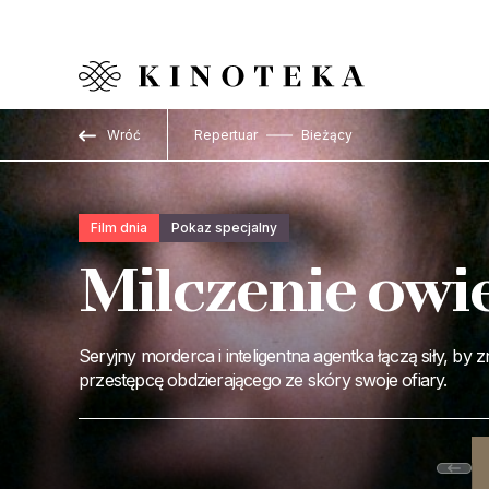
Przejdź do treści
Wróć
Repertuar
Bieżący
Film dnia
Pokaz specjalny
Milczenie owi
Seryjny morderca i inteligentna agentka łączą siły, by 
przestępcę obdzierającego ze skóry swoje ofiary.