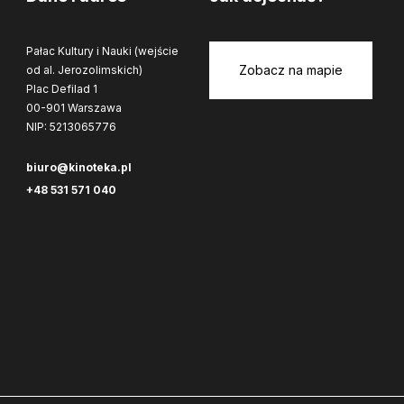
Pałac Kultury i Nauki (wejście
Zobacz na mapie
od al. Jerozolimskich)
Plac Defilad 1
00-901 Warszawa
NIP: 5213065776
biuro@kinoteka.pl
+48 531 571 040