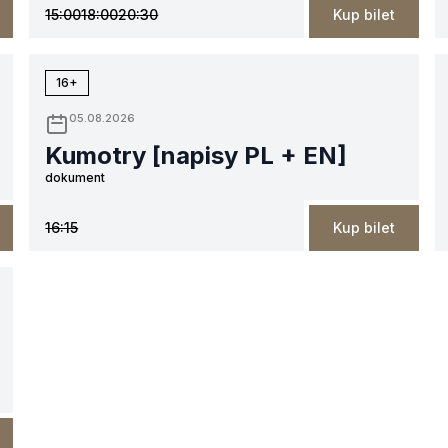
15:00
18:00
20:30
Kup bilet
16+
05.08.2026
Kumotry [napisy PL + EN]
dokument
16:15
Kup bilet