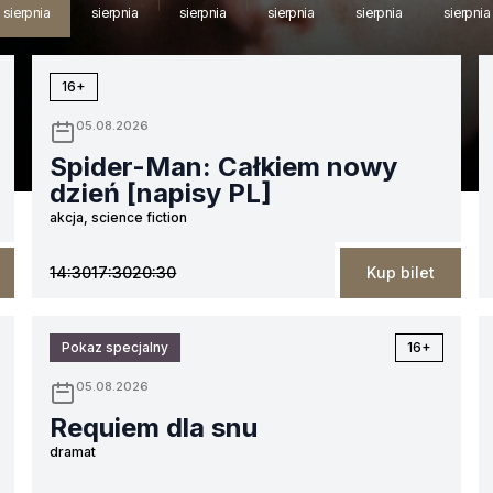
sierpnia
sierpnia
sierpnia
sierpnia
sierpnia
sierpnia
16+
05.08.2026
Spider-Man: Całkiem nowy
dzień [napisy PL]
akcja, science fiction
14:30
17:30
20:30
Kup bilet
Pokaz specjalny
16+
05.08.2026
Requiem dla snu
dramat