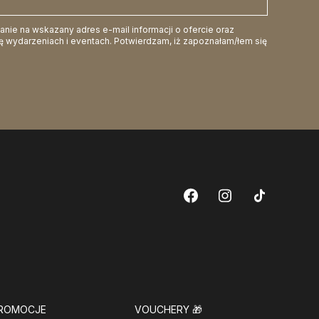
ie na wskazany adres e-mail informacji o ofercie oraz
 wydarzeniach i eventach. Potwierdzam, iż zapoznałam/łem się
ROMOCJE
VOUCHERY
🎁