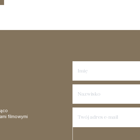
Zapisz się na newsletter
żąco
iami filmowymi