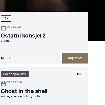
sierpnia
sierpnia
sierpnia
sierpnia
sierpnia
si
16+
05.08.2026
Ostatni konsjerż
dramat
14:00
Kup bilet
Pokaz specjalny
16+
05.08.2026
Ghost in the shell
anime, science fiction, thriller