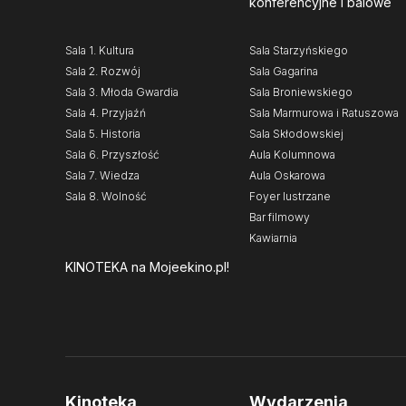
konferencyjne i balowe
Sala 1. Kultura
Sala Starzyńskiego
Sala 2. Rozwój
Sala Gagarina
Sala 3. Młoda Gwardia
Sala Broniewskiego
Sala 4. Przyjaźń
Sala Marmurowa i Ratuszowa
Sala 5. Historia
Sala Skłodowskiej
Sala 6. Przyszłość
Aula Kolumnowa
Sala 7. Wiedza
Aula Oskarowa
Sala 8. Wolność
Foyer lustrzane
Bar filmowy
Kawiarnia
KINOTEKA
na Mojeekino.pl!
Kinoteka
Wydarzenia