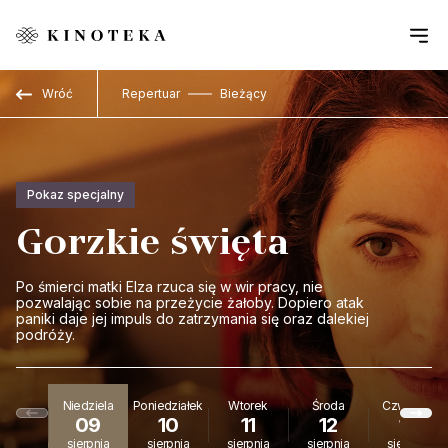
Przejdź do treści
Wróć
Repertuar
Bieżący
Pokaz specjalny
Gorzkie święta
Po śmierci matki Elza rzuca się w wir pracy, nie
pozwalając sobie na przeżycie żałoby. Dopiero atak
paniki daje jej impuls do zatrzymania się oraz dalekiej
podróży.
Niedziela
Poniedziałek
Wtorek
Środa
Czwartek
09
10
11
12
13
sierpnia
sierpnia
sierpnia
sierpnia
sierpnia