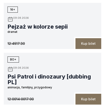
16+
09.08.2026
Pejzaż w kolorze sepii
dramat
12:45
17:30
Kup bilet
BO+
09.08.2026
Psi Patrol i dinozaury [dubbing
PL]
animacja, familijny, przygodowy
12:00
14:00
17:00
Kup bilet