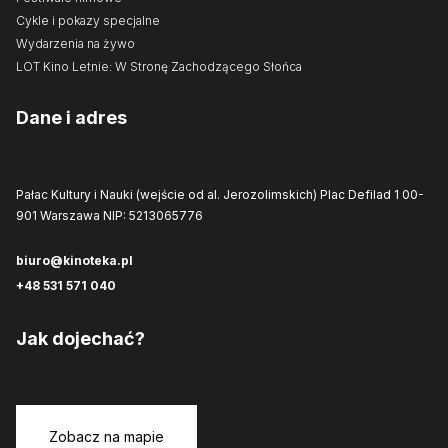
Cykle i pokazy specjalne
Wydarzenia na żywo
LOT Kino Letnie: W Stronę Zachodzącego Słońca
Dane i adres
Pałac Kultury i Nauki (wejście od al. Jerozolimskich)
Plac Defilad 1
00-
901 Warszawa
NIP: 5213065776
biuro@kinoteka.pl
+48 531 571 040
Jak dojechać?
Zobacz na mapie