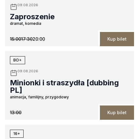
09.08.2026
Zaproszenie
dramat, komedia
15:00
17:30
20:00
Kup bilet
BO+
09.08.2026
Minionki i straszydła [dubbing
PL]
animacja, familijny, przygodowy
13:00
Kup bilet
16+