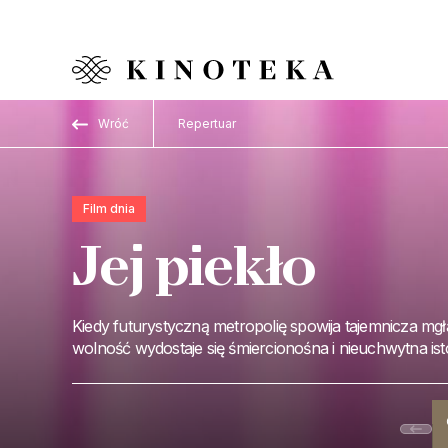
Przejdź do treści
Wróć
Repertuar
Film dnia
Jej piekło
Kiedy futurystyczną metropolię spowija tajemnicza mgł
wolność wydostaje się śmiercionośna i nieuchwytna ist