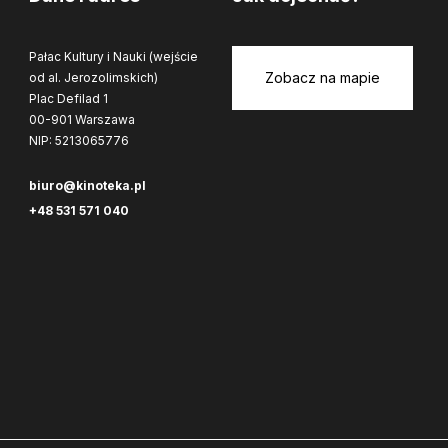
Pałac Kultury i Nauki (wejście
Zobacz na mapie
od al. Jerozolimskich)
Plac Defilad 1
00-901 Warszawa
NIP: 5213065776
biuro@kinoteka.pl
+48 531 571 040