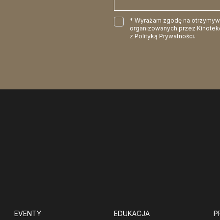
* Wyrażam zgodę na otrzymywan
organizowanych przez Kinotekę
z
Polityką Prywatności
.
EVENTY
EDUKACJA
P