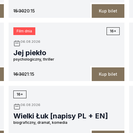
15:30
20:15
Kup bilet
Film dnia
16+
06.08.2026
Jej piekło
psychologiczny, thriller
16:30
21:15
Kup bilet
16+
06.08.2026
Wielki Łuk [napisy PL + EN]
biograficzny, dramat, komedia