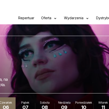
Repertuar
Oferta
Wydarzenia
Dystryb
a, na
ota.
Czwartek
Piątek
Sobota
Niedziela
Poniedziałek
Wtorek
06
07
08
09
10
11