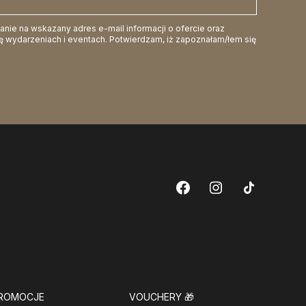
ie na wskazany adres e-mail informacji o ofercie oraz
 wydarzeniach i eventach. Potwierdzam, iż zapoznałam/łem się
ROMOCJE
VOUCHERY
🎁