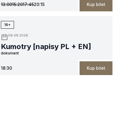
13:00
15:20
17:45
20:15
Kup bilet
16+
06.08.2026
Kumotry [napisy PL + EN]
dokument
18:30
Kup bilet