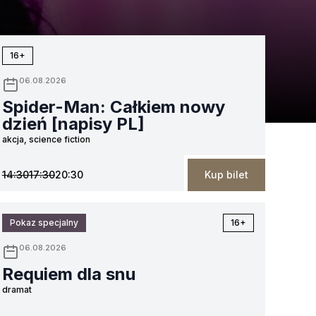
sierpnia
sierpnia
sierpnia
sierpnia
sierpnia
si
16+
06.08.2026
Spider-Man: Całkiem nowy
dzień [napisy PL]
akcja, science fiction
14:30
17:30
20:30
Kup bilet
Pokaz specjalny
16+
06.08.2026
Requiem dla snu
dramat