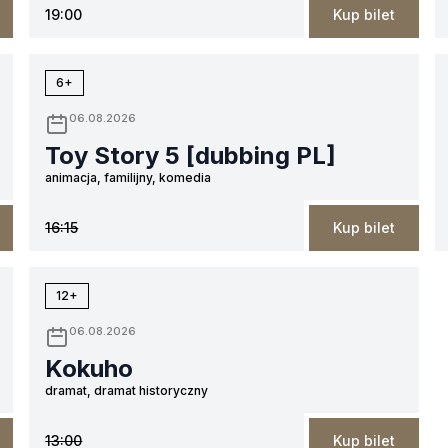
19:00
Kup bilet
6+
06.08.2026
Toy Story 5 [dubbing PL]
animacja, familijny, komedia
16:15
Kup bilet
12+
06.08.2026
Kokuho
dramat, dramat historyczny
13:00
Kup bilet