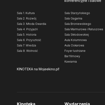
konferencyjne i balowe
Sala 1. Kultura
Sala Starzyńskiego
Sala 2. Rozwój
Sala Gagarina
Sala 3. Młoda Gwardia
Sala Broniewskiego
Sala 4. Przyjaźń
Sala Marmurowa i Ratuszowa
Sala 5. Historia
Sala Skłodowskiej
Sala 6. Przyszłość
Aula Kolumnowa
Sala 7. Wiedza
Aula Oskarowa
Sala 8. Wolność
Foyer lustrzane
Bar filmowy
Kawiarnia
KINOTEKA
na Mojeekino.pl!
Kinoteka
Wydarzenia