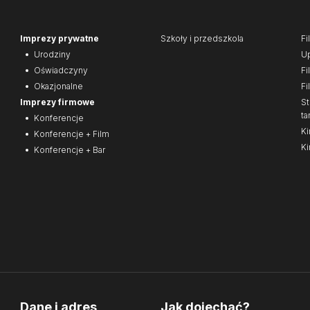
Imprezy prywatne
Szkoły i przedszkola
Fi
Urodziny
Up
Oświadczyny
Fi
Okazjonalne
Fi
Imprezy firmowe
St
ta
Konferencje
Ki
Konferencje + Film
Ki
Konferencje + Bar
Dane i adres
Jak dojechać?