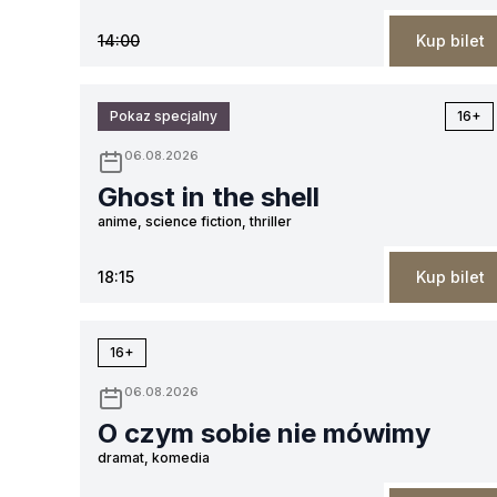
14:00
Kup bilet
Pokaz specjalny
16+
06.08.2026
Ghost in the shell
anime, science fiction, thriller
18:15
Kup bilet
16+
06.08.2026
O czym sobie nie mówimy
dramat, komedia