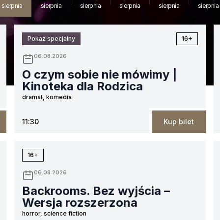
sierpnia
sierpnia
sierpnia
sierpnia
sierpnia
sierpnia
Pokaz specjalny
16+
06.08.2026
O czym sobie nie mówimy |
Kinoteka dla Rodzica
dramat, komedia
11:30
Kup bilet
16+
06.08.2026
Backrooms. Bez wyjścia –
Wersja rozszerzona
horror, science fiction