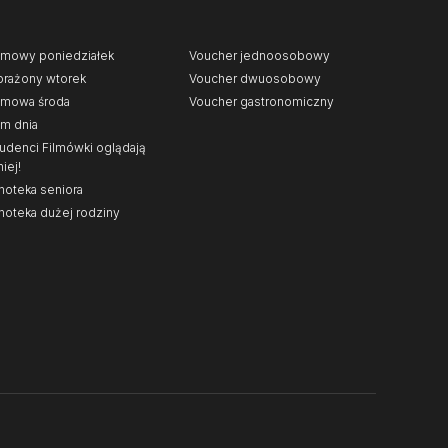
lmowy poniedziałek
Voucher jednoosobowy
rażony wtorek
Voucher dwuosobowy
lmowa środa
Voucher gastronomiczny
lm dnia
udenci Filmówki oglądają
niej!
noteka seniora
noteka dużej rodziny