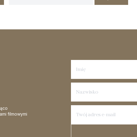
Zapisz się na newsletter
żąco
iami filmowymi