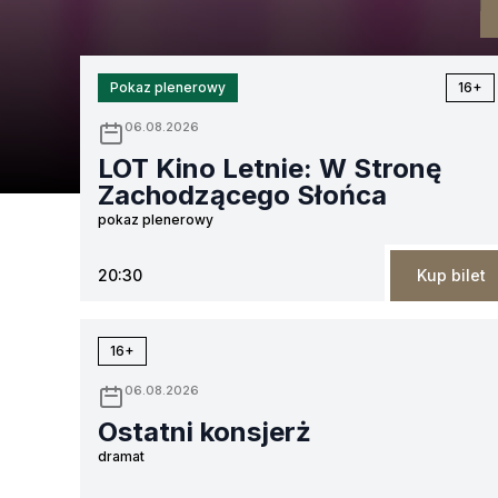
Pokaz plenerowy
16+
06.08.2026
LOT Kino Letnie: W Stronę
Zachodzącego Słońca
pokaz plenerowy
20:30
Kup bilet
16+
06.08.2026
Ostatni konsjerż
dramat