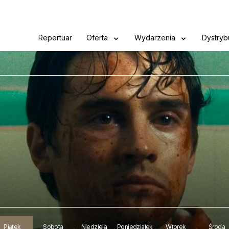
Repertuar
Oferta
Wydarzenia
Dystryb
Piątek
Sobota
Niedziela
Poniedziałek
Wtorek
Środa