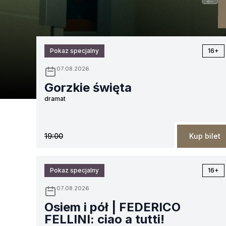
Pokaz specjalny
16+
07.08.2026
Gorzkie święta
dramat
19:00
Kup bilet
Pokaz specjalny
16+
07.08.2026
Osiem i pół | FEDERICO
FELLINI: ciao a tutti!