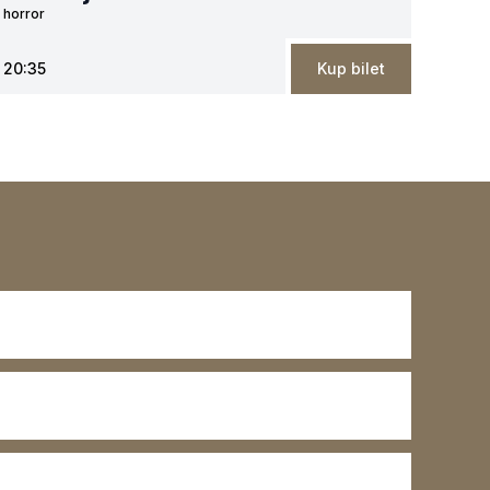
horror
20:35
Kup bilet