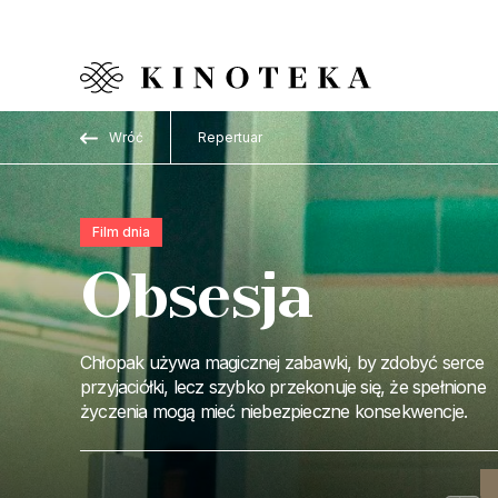
Przejdź do treści
Wróć
Repertuar
Film dnia
Obsesja
Chłopak używa magicznej zabawki, by zdobyć serce
przyjaciółki, lecz szybko przekonuje się, że spełnione
życzenia mogą mieć niebezpieczne konsekwencje.