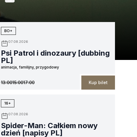
13
14
15
16
17
sierpnia
sierpnia
sierpnia
sierpnia
sierpnia
si
BO+
07.08.2026
Psi Patrol i dinozaury [dubbing
PL]
animacja, familijny, przygodowy
13:00
15:00
17:00
Kup bilet
16+
07.08.2026
Spider-Man: Całkiem nowy
dzień [napisy PL]