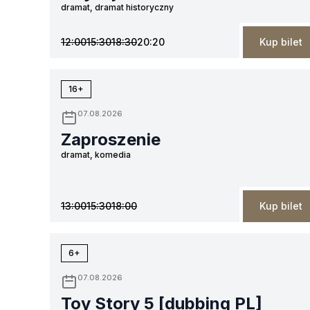
dramat, dramat historyczny
12:00
15:30
18:30
20:20
Kup bilet
16+
07.08.2026
Zaproszenie
dramat, komedia
13:00
15:30
18:00
Kup bilet
6+
07.08.2026
Toy Story 5 [dubbing PL]