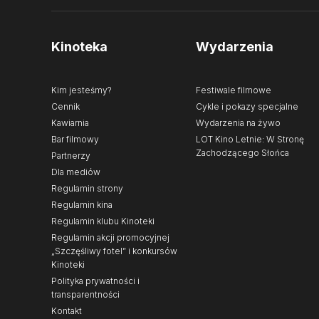
Kinoteka
Wydarzenia
Kim jesteśmy?
Festiwale filmowe
Cennik
Cykle i pokazy specjalne
Kawiarnia
Wydarzenia na żywo
Bar filmowy
LOT Kino Letnie: W Stronę
Zachodzącego Słońca
Partnerzy
Dla mediów
Regulamin strony
Regulamin kina
Regulamin klubu Kinoteki
Regulamin akcji promocyjnej
„Szczęśliwy fotel” i konkursów
Kinoteki
Polityka prywatności i
transparentności
Kontakt