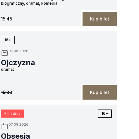
biograficzny, dramat, komedia
15:45
Kup bilet
16+
07.08.2026
Ojczyzna
dramat
15:30
Kup bilet
Film dnia
16+
07.08.2026
Obsesja