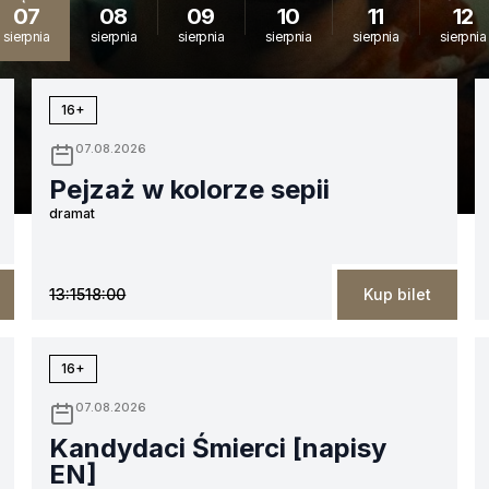
07
08
09
10
11
12
sierpnia
sierpnia
sierpnia
sierpnia
sierpnia
sierpnia
16+
07.08.2026
Pejzaż w kolorze sepii
dramat
13:15
18:00
Kup bilet
16+
07.08.2026
Kandydaci Śmierci [napisy
EN]