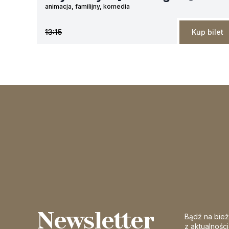
animacja, familijny, komedia
13:15
Kup bilet
Newsletter
Bądź na bie
z aktualnośc