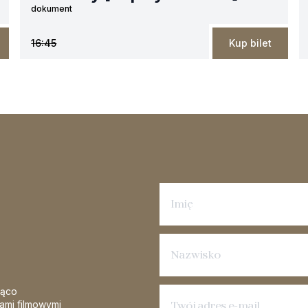
dokument
16:45
Kup bilet
Zapisz się na newsletter
żąco
iami filmowymi