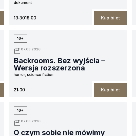
dokument
13:30
18:00
Kup bilet
16+
07.08.2026
Backrooms. Bez wyjścia –
Wersja rozszerzona
horror, science fiction
21:00
Kup bilet
16+
07.08.2026
O czym sobie nie mówimy