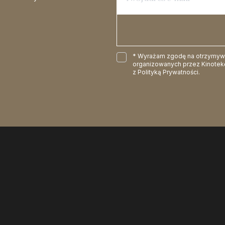
* Wyrażam zgodę na otrzymywan
organizowanych przez Kinotekę
z
Polityką Prywatności
.