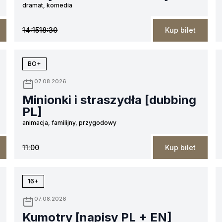
dramat, komedia
14:15
18:30
Kup bilet
BO+
07.08.2026
Minionki i straszydła [dubbing
PL]
animacja, familijny, przygodowy
11:00
Kup bilet
16+
07.08.2026
Kumotry [napisy PL + EN]