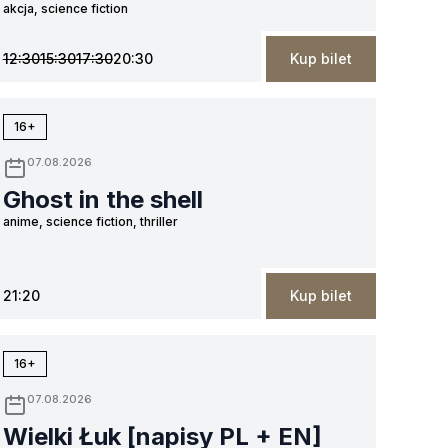
akcja, science fiction
12:30
15:30
17:30
20:30
Kup bilet
16+
07.08.2026
Ghost in the shell
anime, science fiction, thriller
21:20
Kup bilet
16+
07.08.2026
Wielki Łuk [napisy PL + EN]