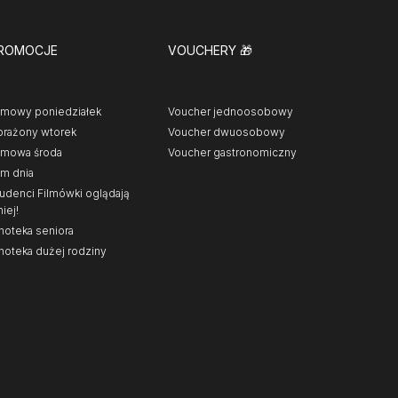
ROMOCJE
VOUCHERY
🎁
lmowy poniedziałek
Voucher jednoosobowy
rażony wtorek
Voucher dwuosobowy
lmowa środa
Voucher gastronomiczny
lm dnia
udenci Filmówki oglądają
niej!
noteka seniora
noteka dużej rodziny