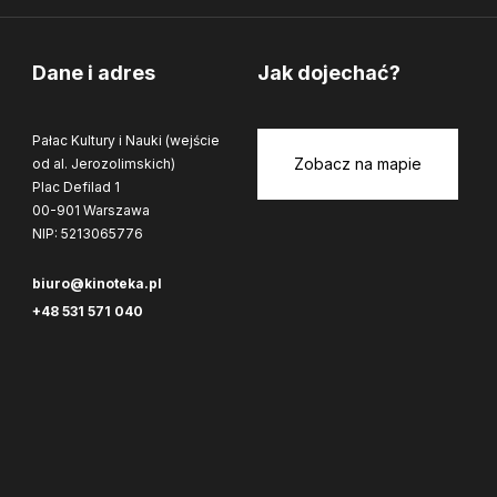
Dane i adres
Jak dojechać?
Pałac Kultury i Nauki (wejście
Zobacz na mapie
od al. Jerozolimskich)
Plac Defilad 1
00-901 Warszawa
NIP: 5213065776
biuro@kinoteka.pl
+48 531 571 040