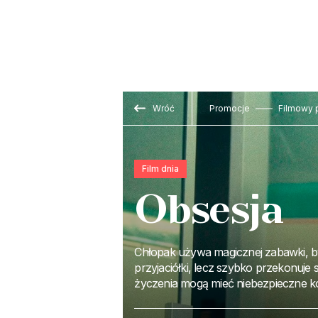
Wróć
Promocje
Filmowy 
Film dnia
Obsesja
Chłopak używa magicznej zabawki, b
przyjaciółki, lecz szybko przekonuje s
życzenia mogą mieć niebezpieczne k