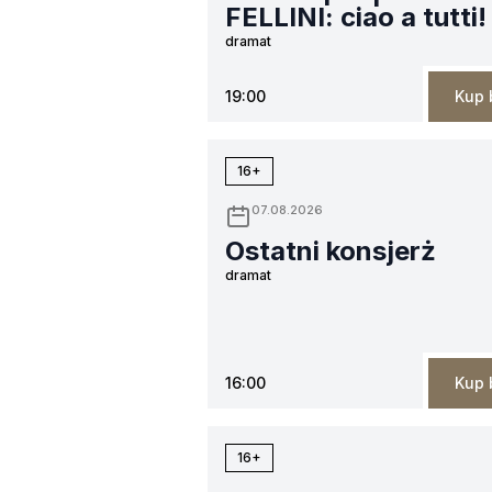
FELLINI: ciao a tutti!
dramat
19:00
Kup 
16+
07.08.2026
Ostatni konsjerż
dramat
16:00
Kup 
16+