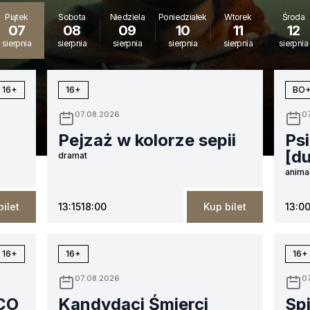
Piątek
Sobota
Niedziela
Poniedziałek
Wtorek
Środa
07
08
09
10
11
12
sierpnia
sierpnia
sierpnia
sierpnia
sierpnia
sierpnia
16+
16+
BO
07.08.2026
0
Pejzaż w kolorze sepii
Psi
[d
dramat
anima
bilet
13:15
18:00
Kup bilet
13:0
16+
16+
16+
07.08.2026
0
ICO
Kandydaci Śmierci
Sp