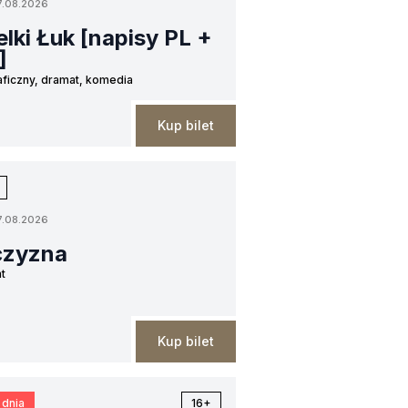
7.08.2026
lki Łuk [napisy PL +
]
aficzny, dramat, komedia
Kup bilet
7.08.2026
czyzna
t
Kup bilet
 dnia
16+