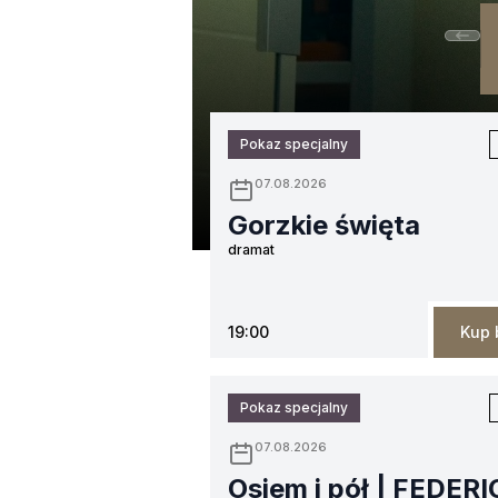
Pokaz specjalny
07.08.2026
Gorzkie święta
dramat
19:00
Kup 
Pokaz specjalny
07.08.2026
Osiem i pół | FEDER