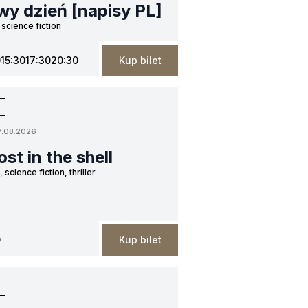
wy dzień [napisy PL]
 science fiction
0
15:30
17:30
20:30
Kup bilet
7.08.2026
st in the shell
 science fiction, thriller
0
Kup bilet