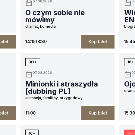
07.08.2026
0
O czym sobie nie
Wie
mówimy
EN
dramat, komedia
biogr
bilet
14:15
18:30
Kup bilet
15:45
BO+
16+
07.08.2026
0
Minionki i straszydła
Oj
[dubbing PL]
drama
animacja, familijny, przygodowy
bilet
11:00
Kup bilet
15:30
16+
Film