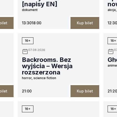
[napisy EN]
no
dokument
akcja,
bilet
13:30
18:00
Kup bilet
12:3
16+
16+
07.08.2026
0
Backrooms. Bez
Gho
wyjścia – Wersja
anime,
rozszerzona
horror, science fiction
bilet
21:00
Kup bilet
21:2
16+
16+