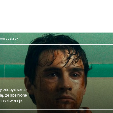
poniedziałek
y zdobyć serce
ię, że spełnione
onsekwencje.