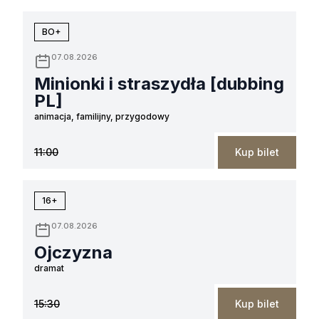
BO+
07.08.2026
Minionki i straszydła [dubbing
PL]
animacja, familijny, przygodowy
11:00
Kup bilet
16+
07.08.2026
Ojczyzna
dramat
15:30
Kup bilet