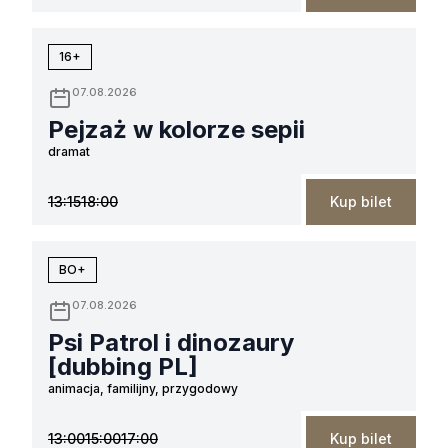
16+
07.08.2026
Pejzaż w kolorze sepii
dramat
13:15
18:00
Kup bilet
BO+
07.08.2026
Psi Patrol i dinozaury
[dubbing PL]
animacja, familijny, przygodowy
13:00
15:00
17:00
Kup bilet