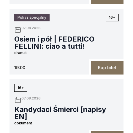
Pokaz specjalny
16+
07.08.2026
Osiem i pół | FEDERICO
FELLINI: ciao a tutti!
dramat
19:00
Kup bilet
16+
07.08.2026
Kandydaci Śmierci [napisy
EN]
dokument