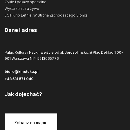
Cykle i pokazy specjalne
Wydarzenia na żywo
LOT Kino Letnie: W Stronę Zachodzącego Słońca
Dane i adres
Pałac Kultury i Nauki (wejście od al. Jerozolimskich)
Plac Defilad 1
00-
901 Warszawa
NIP: 5213065776
biuro@kinoteka.pl
+48 531 571 040
Jak dojechać?
Zobacz na mapie