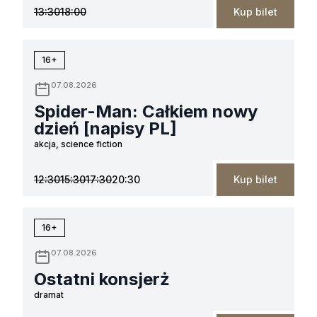
13:30
18:00
Kup bilet
16+
07.08.2026
Spider-Man: Całkiem nowy
dzień [napisy PL]
akcja, science fiction
12:30
15:30
17:30
20:30
Kup bilet
16+
07.08.2026
Ostatni konsjerż
dramat