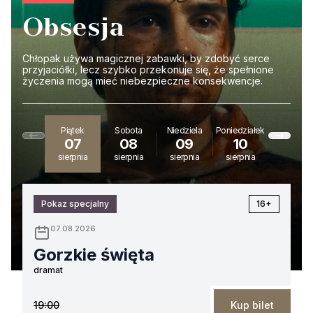
Obsesja
Chłopak używa magicznej zabawki, by zdobyć serce
przyjaciółki, lecz szybko przekonuje się, że spełnione
życzenia mogą mieć niebezpieczne konsekwencje.
Piątek
Sobota
Niedziela
Poniedziałek
Wtorek
07
08
09
10
11
sierpnia
sierpnia
sierpnia
sierpnia
sierpnia
Pokaz specjalny
16+
07.08.2026
Gorzkie święta
dramat
19:00
Kup bilet