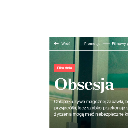
Wróć
Promocje
Filmowy 
Film dnia
Obsesja
Chłopak używa magicznej zabawki, b
przyjaciółki, lecz szybko przekonuje s
życzenia mogą mieć niebezpieczne k