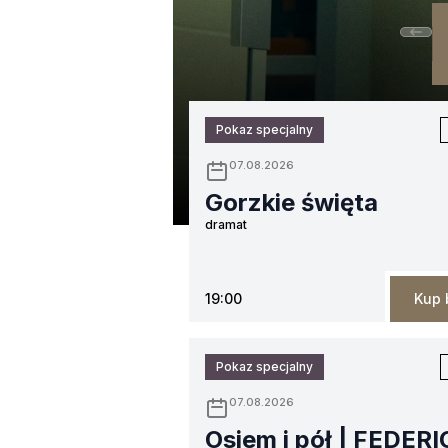
Pokaz specjalny
07.08.2026
Gorzkie święta
dramat
19:00
Kup 
Pokaz specjalny
07.08.2026
Osiem i pół | FEDER