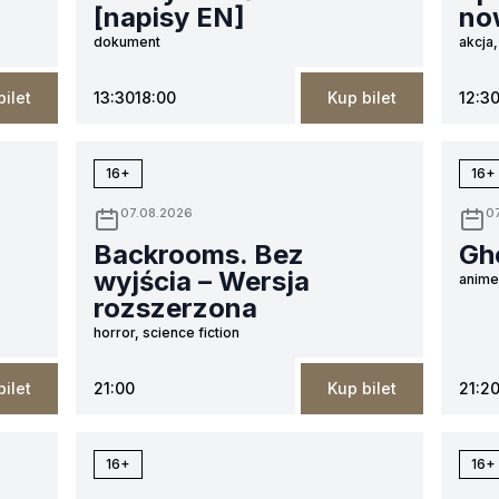
[napisy EN]
no
dokument
akcja,
bilet
13:30
18:00
Kup bilet
12:3
16+
16+
07.08.2026
0
Backrooms. Bez
Gho
wyjścia – Wersja
anime,
rozszerzona
horror, science fiction
bilet
21:00
Kup bilet
21:2
16+
16+