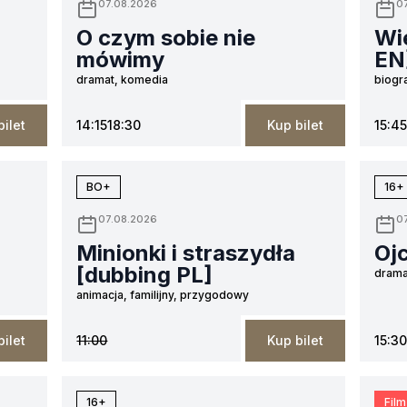
07.08.2026
0
O czym sobie nie
Wie
mówimy
EN
dramat, komedia
biogr
bilet
14:15
18:30
Kup bilet
15:45
BO+
16+
07.08.2026
0
Minionki i straszydła
Oj
[dubbing PL]
drama
animacja, familijny, przygodowy
bilet
11:00
Kup bilet
15:30
16+
Film