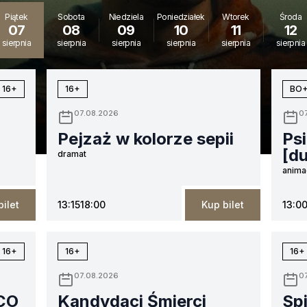
Piątek
Sobota
Niedziela
Poniedziałek
Wtorek
Środa
07
08
09
10
11
12
sierpnia
sierpnia
sierpnia
sierpnia
sierpnia
sierpnia
16+
16+
BO
07.08.2026
0
Pejzaż w kolorze sepii
Psi
[d
dramat
anima
bilet
13:15
18:00
Kup bilet
13:0
16+
16+
16+
07.08.2026
0
ICO
Kandydaci Śmierci
Sp