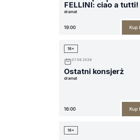
FELLINI: ciao a tutti!
dramat
19:00
Kup 
16+
07.08.2026
Ostatni konsjerż
dramat
16:00
Kup 
16+