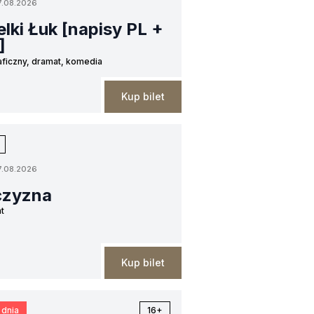
7.08.2026
lki Łuk [napisy PL +
]
aficzny, dramat, komedia
Kup bilet
7.08.2026
czyzna
t
Kup bilet
 dnia
16+