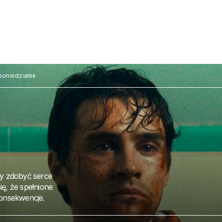
poniedziałek
y zdobyć serce
ię, że spełnione
onsekwencje.