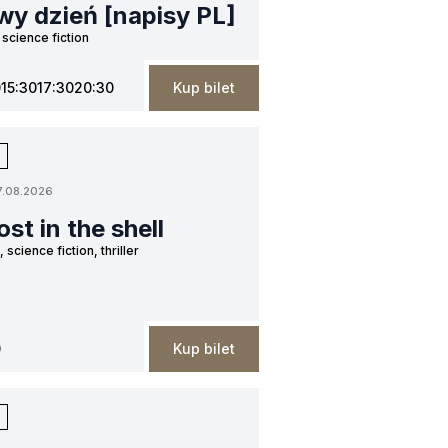
wy dzień [napisy PL]
 science fiction
0
15:30
17:30
20:30
Kup bilet
7.08.2026
st in the shell
 science fiction, thriller
0
Kup bilet