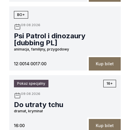
BO+
09.08.2026
Psi Patrol i dinozaury
[dubbing PL]
animacja, familijny, przygodowy
12:00
14:00
17:00
Kup bilet
Pokaz specjalny
16+
09.08.2026
Do utraty tchu
dramat, kryminał
16:00
Kup bilet