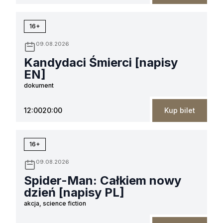
16+
09.08.2026
Kandydaci Śmierci [napisy
EN]
dokument
12:00
20:00
Kup bilet
16+
09.08.2026
Spider-Man: Całkiem nowy
dzień [napisy PL]
akcja, science fiction