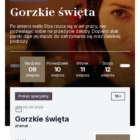
Gorzkie święta
Po śmierci matki Elza rzuca się w wir pracy, nie
pozwalając sobie na przeżycie żałoby. Dopiero atak
paniki daje jej impuls do zatrzymania się oraz dalekiej
podróży.
Niedziela
Poniedziałek
Wtorek
Środa
Czwarte
09
10
11
12
13
sierpnia
sierpnia
sierpnia
sierpnia
sierpnia
Pokaz specjalny
16+
09.08.2026
Gorzkie święta
dramat