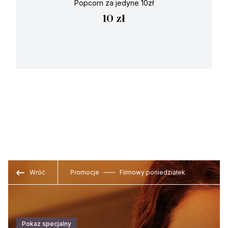
Popcorn za jedyne 10zł
10 zł
Wróć
Promocje
Filmowy poniedziałek
Pokaz specjalny