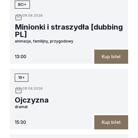
BO+
09.08.2026
Minionki i straszydła [dubbing
PL]
animacja, familijny, przygodowy
13:00
Kup bilet
16+
09.08.2026
Ojczyzna
dramat
15:30
Kup bilet