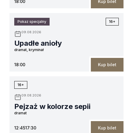
18:00
Kup bilet
Pokaz specjalny
16+
09.08.2026
Upadłe anioły
dramat, kryminał
18:00
Kup bilet
16+
09.08.2026
Pejzaż w kolorze sepii
dramat
12:45
17:30
Kup bilet