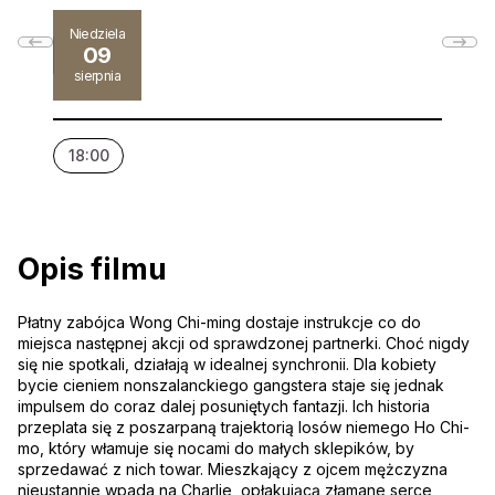
Niedziela
09
sierpnia
18:00
Opis filmu
Płatny zabójca Wong Chi-ming dostaje instrukcje co do
miejsca następnej akcji od sprawdzonej partnerki. Choć nigdy
się nie spotkali, działają w idealnej synchronii. Dla kobiety
bycie cieniem nonszalanckiego gangstera staje się jednak
impulsem do coraz dalej posuniętych fantazji. Ich historia
przeplata się z poszarpaną trajektorią losów niemego Ho Chi-
mo, który włamuje się nocami do małych sklepików, by
sprzedawać z nich towar. Mieszkający z ojcem mężczyzna
nieustannie wpada na Charlie, opłakującą złamane serce