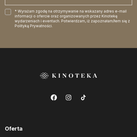
* Wyrażam zgodę na otrzymywanie na wskazany adres e-mail
informacji o ofercie oraz organizowanych przez Kinotekę
wydarzeniach i eventach. Potwierdzam, iż zapoznałam/łem się z
Polityką Prywatności
.
Oferta