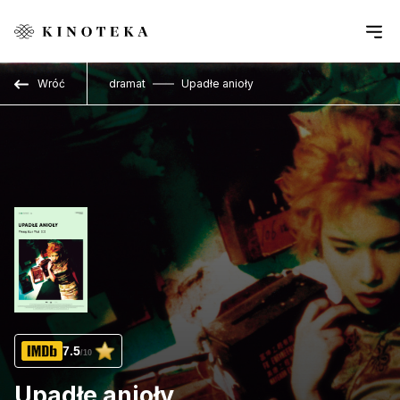
Przejdź do treści
Wróć
dramat
Upadłe anioły
7.5
/10
Upadłe anioły