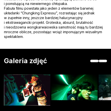
i pomstującą na niewiernego chłopaka.
Fabuła filmu powstała jako jeden z elementów barwnej
układanki “Chungking Expressu”, rozrastając się jednak
w zupełnie inny, jeszcze bardziej halucynacyjny
i ekstrawagancki projekt. Groteska, absurd, brutalność
i nieodzowna wongkarwaiowska samotność mają tu bardziej
mroczne oblicze, pozostając wciąż imponującym wizualnym
spektaklem.
Galeria zdjęć