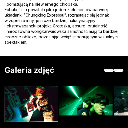
i pomstującą na niewiernego chłopaka.
Fabuła filmu powstała jako jeden z elementów barwnej
układanki “Chungking Expressu”, rozrastając się jednak
w zupełnie inny, jeszcze bardziej halucynacyjny
i ekstrawagancki projekt. Groteska, absurd, brutalność
i nieodzowna wongkarwaiowska samotność mają tu bardziej
mroczne oblicze, pozostając wciąż imponującym wizualnym
spektaklem.
Galeria zdjęć