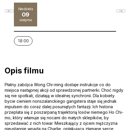
Niedziela
09
sierpnia
18:00
Opis filmu
Płatny zabójca Wong Chi-ming dostaje instrukcje co do
miejsca następnej akcji od sprawdzonej partnerki. Choć nigdy
się nie spotkali, działają w idealnej synchronii. Dla kobiety
bycie cieniem nonszalanckiego gangstera staje się jednak
impulsem do coraz dalej posuniętych fantazji. Ich historia
przeplata się z poszarpaną trajektorią losów niemego Ho Chi-
mo, który włamuje się nocami do małych sklepików, by
sprzedawać z nich towar. Mieszkający z ojcem mężczyzna
nieustannie wpada na Charlie, opłakującą złamane serce