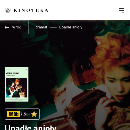
Przejdź do treści
Wróć
dramat
Upadłe anioły
7.5
/10
Upadłe anioły