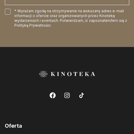
* Wyrażam zgodę na otrzymywanie na wskazany adres e-mail
informacji o ofercie oraz organizowanych przez Kinotekę
wydarzeniach i eventach. Potwierdzam, iż zapoznałam/łem się z
Polityką Prywatności
.
Oferta