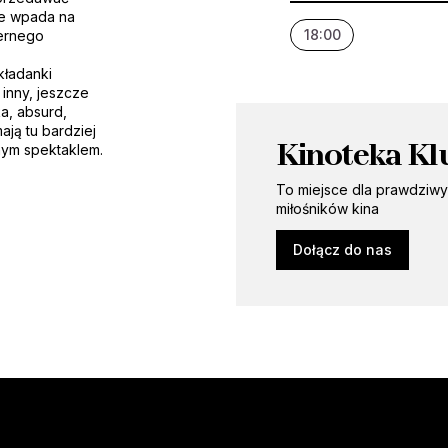
ie wpada na
18:00
iernego
kładanki
 inny, jeszcze
a, absurd,
ją tu bardziej
Kinoteka Kl
nym spektaklem.
To miejsce dla prawdziw
miłośników kina
Dołącz do nas