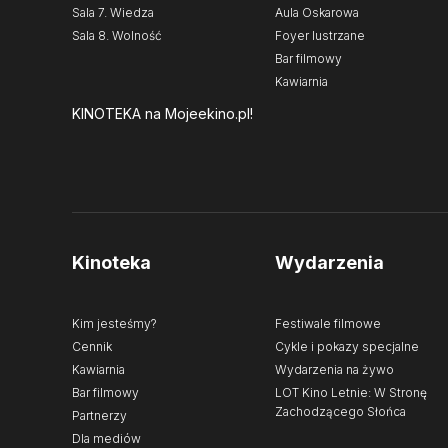
Sala 7. Wiedza
Aula Oskarowa
Sala 8. Wolność
Foyer lustrzane
Bar filmowy
Kawiarnia
KINOTEKA
na Mojeekino.pl!
Kinoteka
Wydarzenia
Kim jesteśmy?
Festiwale filmowe
Cennik
Cykle i pokazy specjalne
Kawiarnia
Wydarzenia na żywo
Bar filmowy
LOT Kino Letnie: W Stronę
Zachodzącego Słońca
Partnerzy
Dla mediów