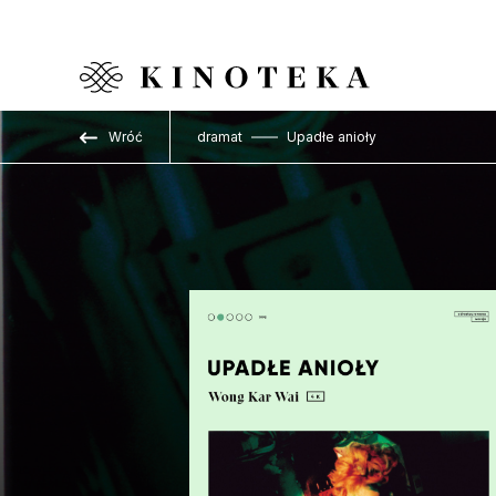
Przejdź do treści
Wróć
dramat
Upadłe anioły