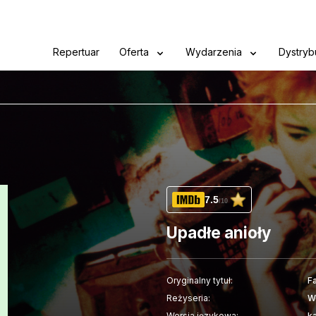
Repertuar
Oferta
Wydarzenia
Dystryb
7.5
/10
Upadłe anioły
Oryginalny tytuł:
F
Reżyseria:
W
Wersja językowa:
ka