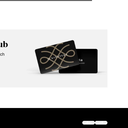
ub
ych