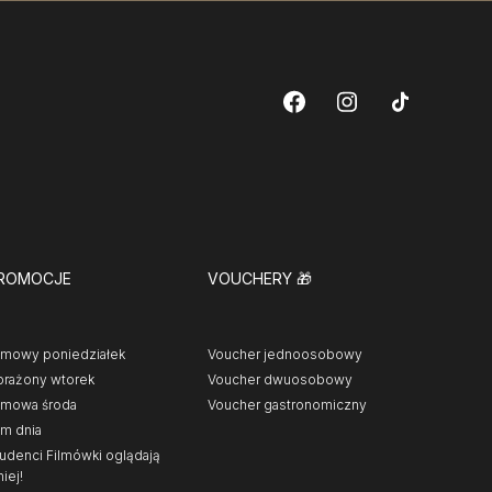
ROMOCJE
VOUCHERY
🎁
lmowy poniedziałek
Voucher jednoosobowy
rażony wtorek
Voucher dwuosobowy
lmowa środa
Voucher gastronomiczny
lm dnia
udenci Filmówki oglądają
niej!