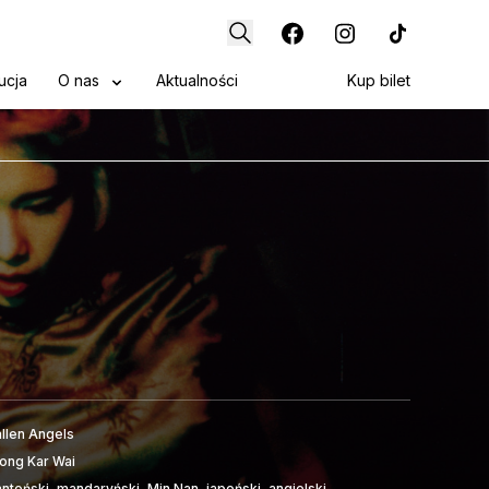
ucja
O nas
Aktualności
Kup bilet
allen Angels
ong Kar Wai
ntoński, mandaryński, Min Nan, japoński, angielski