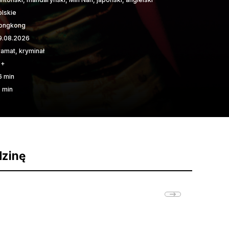
olskie
ongkong
9.08.2026
ramat, kryminał
6+
6 min
0 min
dzinę