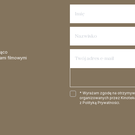
Zapisz się na newsletter
żąco
iami filmowymi
* Wyrażam zgodę na otrzymywan
organizowanych przez Kinotekę
z
Polityką Prywatności
.