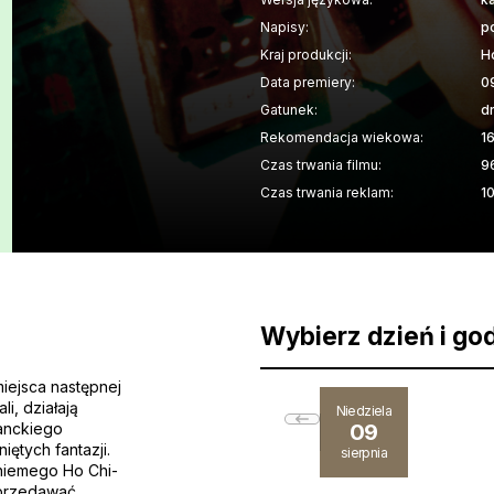
Napisy:
p
Kraj produkcji:
H
Data premiery:
0
Gatunek:
d
Rekomendacja wiekowa:
1
Czas trwania filmu:
9
Czas trwania reklam:
1
Wybierz dzień i go
miejsca następnej
i, działają
Niedziela
lanckiego
09
iętych fantazji.
sierpnia
w niemego Ho Chi-
sprzedawać