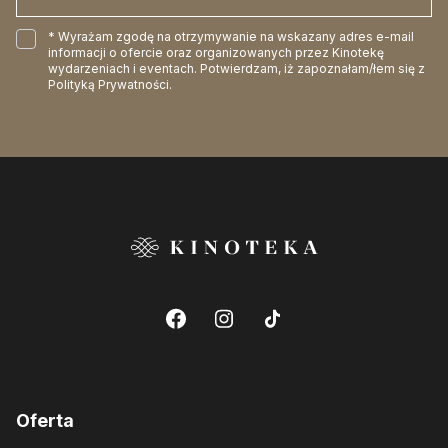
* Wyrażam zgodę na otrzymywanie na wskazany adres e-mail
informacji o ofercie oraz organizowanych przez Kinotekę
wydarzeniach i eventach. Potwierdzam, iż zapoznałam/łem się z
Polityką Prywatności
.
Oferta