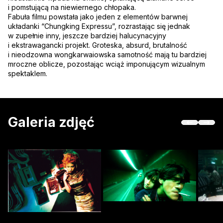
i pomstującą na niewiernego chłopaka.
Fabuła filmu powstała jako jeden z elementów barwnej
układanki “Chungking Expressu”, rozrastając się jednak
w zupełnie inny, jeszcze bardziej halucynacyjny
i ekstrawagancki projekt. Groteska, absurd, brutalność
i nieodzowna wongkarwaiowska samotność mają tu bardziej
mroczne oblicze, pozostając wciąż imponującym wizualnym
spektaklem.
Galeria zdjęć