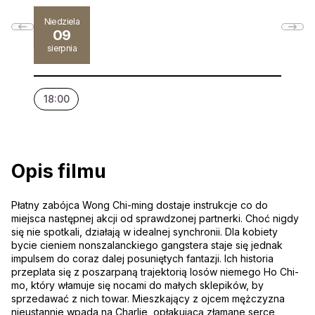
Niedziela
09
sierpnia
18:00
Opis filmu
Płatny zabójca Wong Chi-ming dostaje instrukcje co do
miejsca następnej akcji od sprawdzonej partnerki. Choć nigdy
się nie spotkali, działają w idealnej synchronii. Dla kobiety
bycie cieniem nonszalanckiego gangstera staje się jednak
impulsem do coraz dalej posuniętych fantazji. Ich historia
przeplata się z poszarpaną trajektorią losów niemego Ho Chi-
mo, który włamuje się nocami do małych sklepików, by
sprzedawać z nich towar. Mieszkający z ojcem mężczyzna
nieustannie wpada na Charlie, opłakującą złamane serce