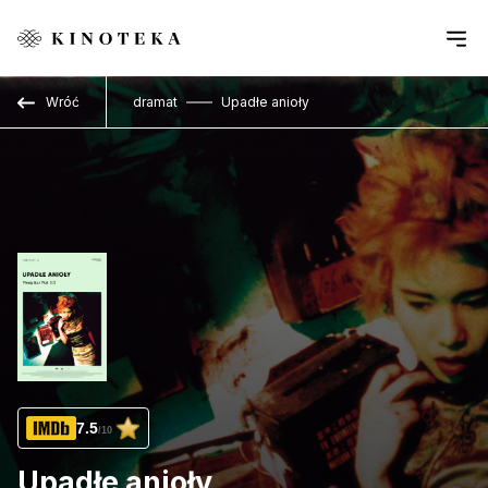
Przejdź do treści
Wróć
dramat
Upadłe anioły
7.5
/10
Upadłe anioły