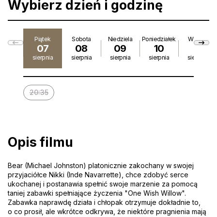
Wybierz dzień i godzinę
Piątek
Sobota
Niedziela
Poniedziałek
Wtorek
07
08
09
10
11
sierpnia
sierpnia
sierpnia
sierpnia
sierpnia
20:35
15:0
Opis filmu
Bear (Michael Johnston) platonicznie zakochany w swojej
przyjaciółce Nikki (Inde Navarrette), chce zdobyć serce
ukochanej i postanawia spełnić swoje marzenie za pomocą
taniej zabawki spełniające życzenia "One Wish Willow".
Zabawka naprawdę działa i chłopak otrzymuje dokładnie to,
o co prosił, ale wkrótce odkrywa, że niektóre pragnienia mają