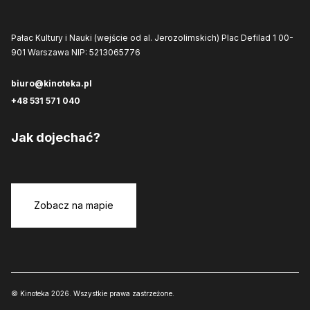
Pałac Kultury i Nauki (wejście od al. Jerozolimskich)
Plac Defilad 1
00-
901 Warszawa
NIP: 5213065776
biuro@kinoteka.pl
+48 531 571 040
Jak dojechać?
Zobacz na mapie
© Kinoteka 2026. Wszystkie prawa zastrzeżone.