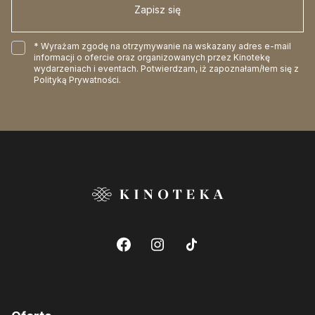
Zapisz się
* Wyrażam zgodę na otrzymywanie na wskazany adres e-mail
informacji o ofercie oraz organizowanych przez Kinotekę
wydarzeniach i eventach. Potwierdzam, iż zapoznałam/łem się z
Polityką Prywatności
.