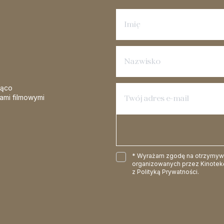
Zapisz się na newsletter
żąco
iami filmowymi
* Wyrażam zgodę na otrzymywan
organizowanych przez Kinotekę
z
Polityką Prywatności
.