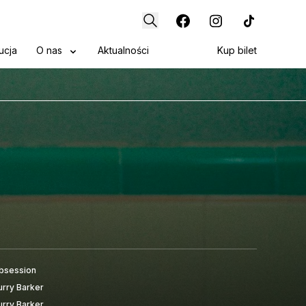
ucja
O nas
Aktualności
Kup bilet
bsession
urry Barker
urry Barker