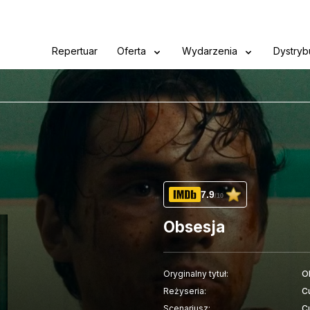
Repertuar
Oferta
Wydarzenia
Dystryb
7.9
/10
Obsesja
Oryginalny tytuł:
O
Reżyseria:
C
Scenariusz:
C