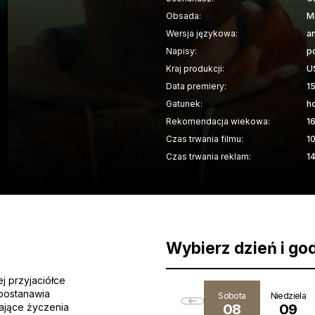
Obsada:
M
Wersja językowa:
an
Napisy:
p
Kraj produkcji:
U
Data premiery:
1
Gatunek:
h
Rekomendacja wiekowa:
1
Czas trwania filmu:
1
Czas trwania reklam:
1
Wybierz dzień i go
j przyjaciółce
 postanawia
Sobota
Niedziela
iające życzenia
08
09