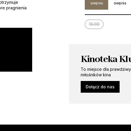
otrzymuje
sierpnia
sierpnia
óre pragnienia
15:00
Kinoteka Kl
To miejsce dla prawdziw
miłośników kina
Dołącz do nas