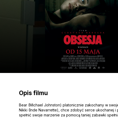
Opis filmu
Bear (Michael Johnston) platonicznie zakochany w swoje
Nikki (Inde Navarrette), chce zdobyć serce ukochanej i
spełnić swoje marzenie za pomocą taniej zabawki spełn