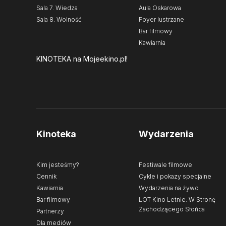
Sala 7. Wiedza
Aula Oskarowa
Sala 8. Wolność
Foyer lustrzane
Bar filmowy
Kawiarnia
KINOTEKA
na Mojeekino.pl!
Kinoteka
Wydarzenia
Kim jesteśmy?
Festiwale filmowe
Cennik
Cykle i pokazy specjalne
Kawiarnia
Wydarzenia na żywo
Bar filmowy
LOT Kino Letnie: W Stronę
Zachodzącego Słońca
Partnerzy
Dla mediów