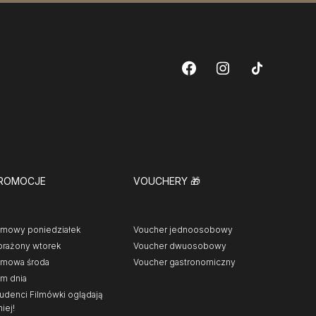
ROMOCJE
VOUCHERY
🎁
lmowy poniedziałek
Voucher jednoosobowy
rażony wtorek
Voucher dwuosobowy
lmowa środa
Voucher gastronomiczny
lm dnia
udenci Filmówki oglądają
niej!