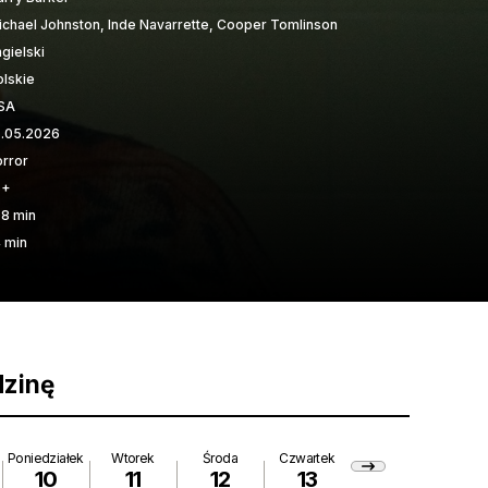
ichael Johnston, Inde Navarrette, Cooper Tomlinson
gielski
olskie
SA
5.05.2026
orror
6+
08 min
4 min
dzinę
Poniedziałek
Wtorek
Środa
Czwartek
10
11
12
13