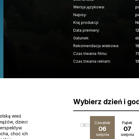
Wersja językowa:
p
Napisy:
po
Kraj produkcji:
N
Data premiery:
1
Gatunek:
d
Rekomendacja wiekowa:
1
Czas trwania filmu:
7
Czas trwania reklam:
1
Wybierz dzień i go
olską wieś
mężów, dzieci
Czwartek
Piątek
perspektyw.
06
07
cha, choć ich
sierpnia
sierpnia