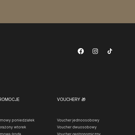
ROMOCJE
VOUCHERY
🎁
lmowy poniedziałek
Voucher jednoosobowy
rażony wtorek
Voucher dwuosobowy
lmowa środa
Voucher gastronomiczny