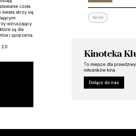
ostają
stawianie czoła
świata skrzy się
18:30
dającymi
rzy wzruszający
 które są dla
tów i spojrzenia
 2.0
Kinoteka Kl
To miejsce dla prawdziw
miłośników kina
Dołącz do nas