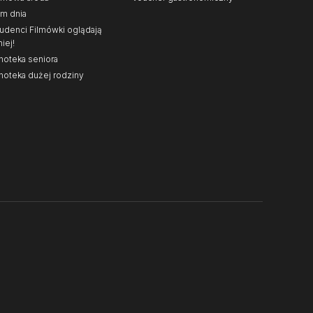
lm dnia
udenci Filmówki oglądają
niej!
noteka seniora
noteka dużej rodziny