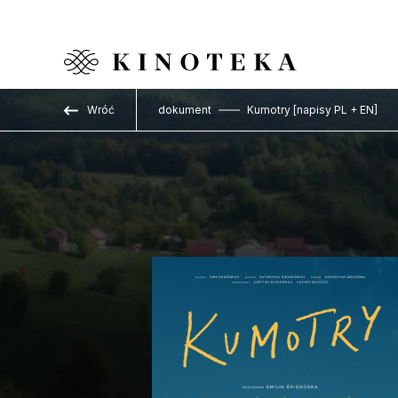
Przejdź do treści
Wróć
dokument
Kumotry [napisy PL + EN]