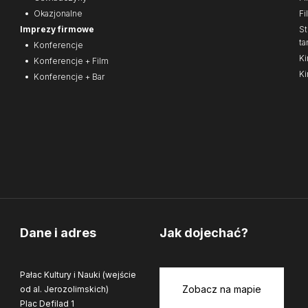
Okazjonalne
Fi
Imprezy firmowe
St
ta
Konferencje
Ki
Konferencje + Film
Ki
Konferencje + Bar
Dane i adres
Jak dojechać?
Pałac Kultury i Nauki (wejście
Zobacz na mapie
od al. Jerozolimskich)
Plac Defilad 1