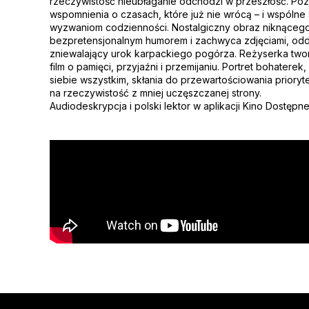
rzeczywistość nieubłaganie odchodzi w przeszłość. Poz
wspomnienia o czasach, które już nie wrócą – i wspólne 
wyzwaniom codzienności. Nostalgiczny obraz niknącego 
bezpretensjonalnym humorem i zachwyca zdjęciami, od
zniewalający urok karpackiego pogórza. Reżyserka two
film o pamięci, przyjaźni i przemijaniu. Portret bohaterek,
siebie wszystkim, skłania do przewartościowania prioryte
na rzeczywistość z mniej uczęszczanej strony.
Audiodeskrypcja i polski lektor w aplikacji Kino Dostępne