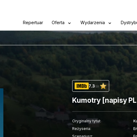
Repertuar
Oferta
Wydarzenia
Dystryb
7.3
/10
Kumotry [napisy PL
Oryginalny tytuł:
K
Reżyseria:
E
Scenariusz:
E