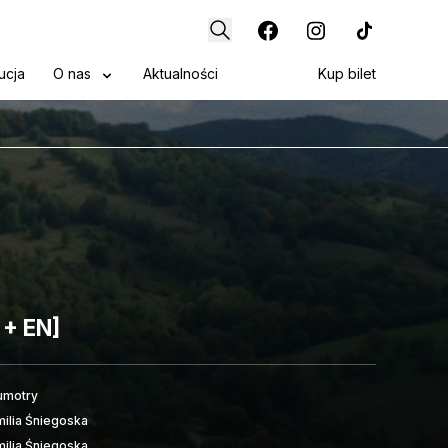
ucja
O nas
Aktualności
Kup bilet
 + EN]
umotry
milia Śniegoska
milia Śniegoska