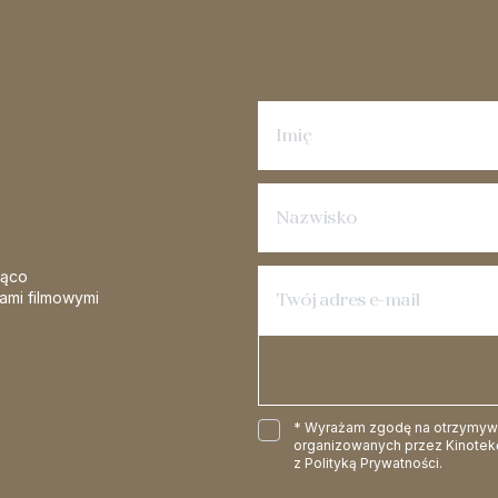
Zapisz się na newsletter
żąco
iami filmowymi
* Wyrażam zgodę na otrzymywan
organizowanych przez Kinotekę
z
Polityką Prywatności
.