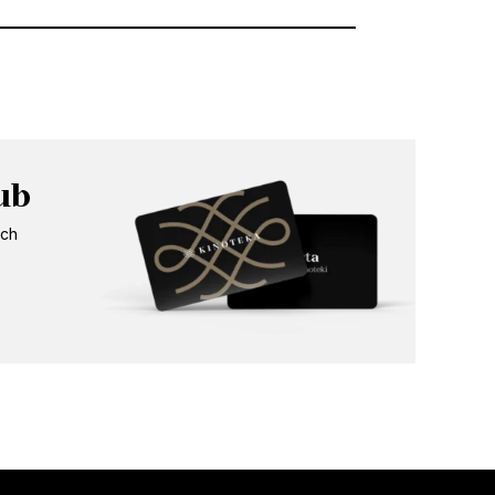
16:45
ub
ych