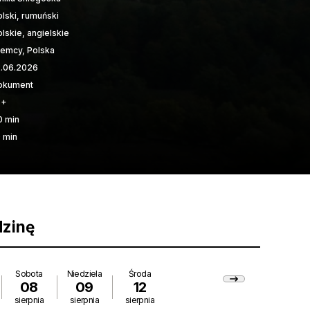
olski, rumuński
lskie, angielskie
iemcy, Polska
2.06.2026
okument
6+
0 min
0 min
dzinę
Sobota
Niedziela
Środa
08
09
12
sierpnia
sierpnia
sierpnia