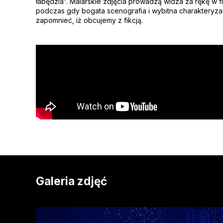
łabędzia”. Malarskie zdjęcia prowadzą widza za rękę w f
podczas gdy bogata scenografia i wybitna charakteryza
zapomnieć, iż obcujemy z fikcją.
Galeria zdjęć