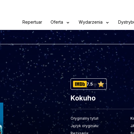
Repertuar
Oferta
Wydarzenia
Dystryb
7.5
/10
Kokuho
Oryginalny tytuł:
K
Język oryginału:
J
Reżyseria:
S