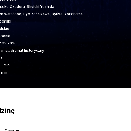
atoko Okudera, Shuichi Yoshida
en Watanabe, Ryō Yoshizawa, Ryûsei Yokohama
apoński
olskie
aponia
7.03.2026
ramat, dramat historyczny
2+
75 min
5 min
dzinę
Czwartek