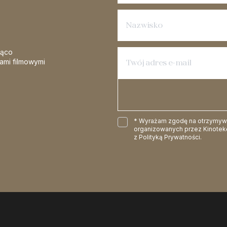
żąco
iami filmowymi
* Wyrażam zgodę na otrzymywan
organizowanych przez Kinotekę
z
Polityką Prywatności
.