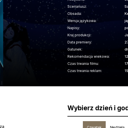
Scenariusz:
S
Obsada:
K
Wersja językowa:
j
Napisy:
p
Kraj produkcji:
J
Data premiery:
2
Gatunek:
d
Rekomendacja wiekowa:
1
Czas trwania filmu:
1
Czas trwania reklam:
1
Wybierz dzień i go
sza
Czwartek
Niedziela