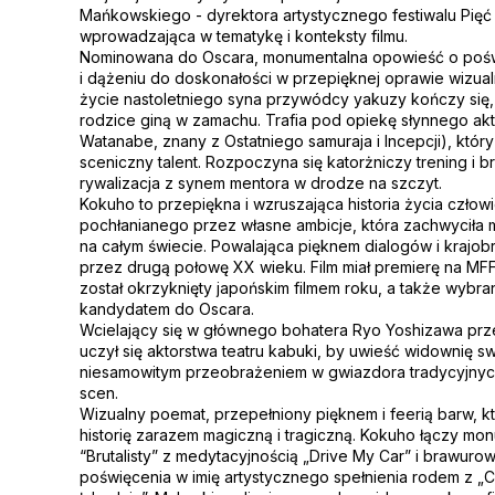
Mańkowskiego - dyrektora artystycznego festiwalu Pię
wprowadzająca w tematykę i konteksty filmu.
Nominowana do Oscara, monumentalna opowieść o poświ
i dążeniu do doskonałości w przepięknej oprawie wizua
życie nastoletniego syna przywódcy yakuzy kończy się,
rodzice giną w zamachu. Trafia pod opiekę słynnego ak
Watanabe, znany z Ostatniego samuraja i Incepcji), któr
sceniczny talent. Rozpoczyna się katorżniczy trening i b
rywalizacja z synem mentora w drodze na szczyt.
Kokuho to przepiękna i wzruszająca historia życia człow
pochłanianego przez własne ambicje, która zachwyciła 
na całym świecie. Powalająca pięknem dialogów i krajo
przez drugą połowę XX wieku. Film miał premierę na MF
został okrzyknięty japońskim filmem roku, a także wybr
kandydatem do Oscara.
Wcielający się w głównego bohatera Ryo Yoshizawa prz
uczył się aktorstwa teatru kabuki, by uwieść widownię s
niesamowitym przeobrażeniem w gwiazdora tradycyjnyc
scen.
Wizualny poemat, przepełniony pięknem i feerią barw, 
historię zarazem magiczną i tragiczną. Kokuho łączy mo
“Brutalisty” z medytacyjnością „Drive My Car” i brawur
poświęcenia w imię artystycznego spełnienia rodem z „