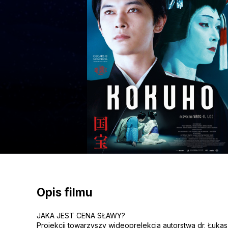
Opis filmu
JAKA JEST CENA SŁAWY?
Projekcji towarzyszy wideoprelekcja autorstwa dr. Łuka