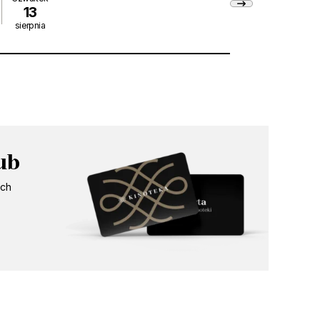
13
sierpnia
14:15
ub
ych