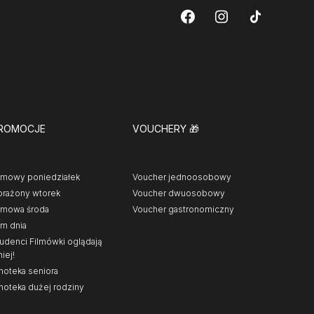
ROMOCJE
VOUCHERY
🎁
lmowy poniedziałek
Voucher jednoosobowy
rażony wtorek
Voucher dwuosobowy
lmowa środa
Voucher gastronomiczny
lm dnia
udenci Filmówki oglądają
niej!
noteka seniora
noteka dużej rodziny