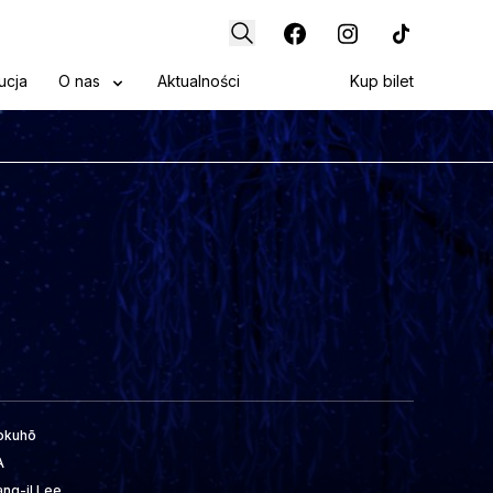
ucja
O nas
Aktualności
Kup bilet
okuhō
A
ang-il Lee