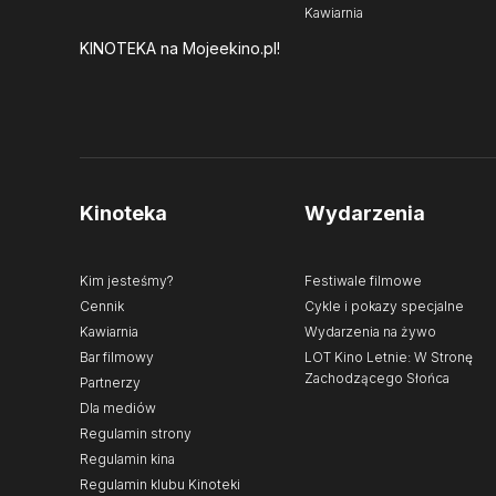
Kawiarnia
KINOTEKA
na Mojeekino.pl!
Kinoteka
Wydarzenia
Kim jesteśmy?
Festiwale filmowe
Cennik
Cykle i pokazy specjalne
Kawiarnia
Wydarzenia na żywo
Bar filmowy
LOT Kino Letnie: W Stronę
Zachodzącego Słońca
Partnerzy
Dla mediów
Regulamin strony
Regulamin kina
Regulamin klubu Kinoteki