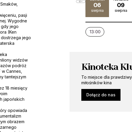
ć Smaków,
06
09
sierpnia
sierpnia
ęceniu, pasji
lnej. Wygodne
 gdy jego
13:00
tora (Ken
y dostrzega jego
raterska
ieka
miliony widzów
Kinoteka Kl
brazów podróż
F w Cannes,
any tamtejszym
To miejsce dla prawdziw
miłośników kina
ez 18 miesięcy
woim
Dołącz do nas
h japońskich
który opowiada
numentalizm
owym obrazem
Czarnego