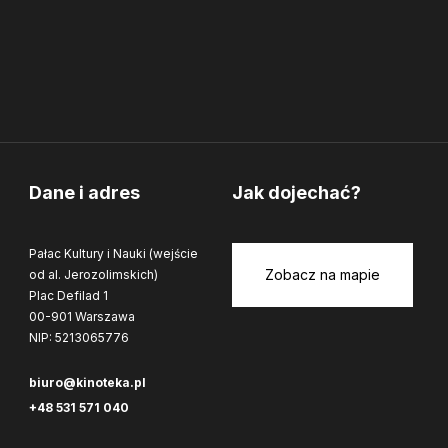
Dane i adres
Jak dojechać?
Pałac Kultury i Nauki (wejście
Zobacz na mapie
od al. Jerozolimskich)
Plac Defilad 1
00-901 Warszawa
NIP: 5213065776
biuro@kinoteka.pl
+48 531 571 040