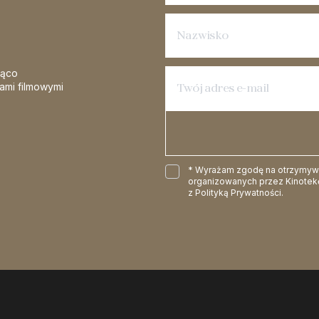
żąco
iami filmowymi
* Wyrażam zgodę na otrzymywan
organizowanych przez Kinotekę
z
Polityką Prywatności
.