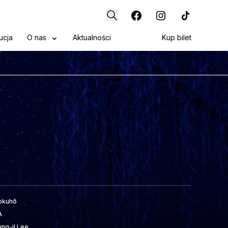
ucja
O nas
Aktualności
Kup bilet
okuhō
A
ang-il Lee