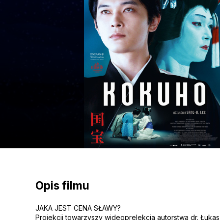
Opis filmu
JAKA JEST CENA SŁAWY?
Projekcji towarzyszy wideoprelekcja autorstwa dr. Łuka