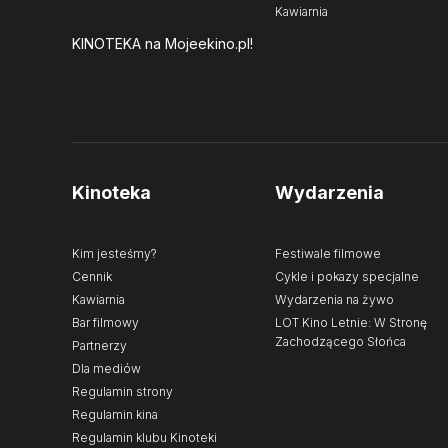
Kawiarnia
KINOTEKA
na Mojeekino.pl!
Kinoteka
Wydarzenia
Kim jesteśmy?
Festiwale filmowe
Cennik
Cykle i pokazy specjalne
Kawiarnia
Wydarzenia na żywo
Bar filmowy
LOT Kino Letnie: W Stronę
Zachodzącego Słońca
Partnerzy
Dla mediów
Regulamin strony
Regulamin kina
Regulamin klubu Kinoteki