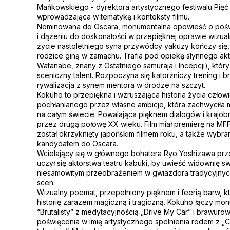
Mańkowskiego - dyrektora artystycznego festiwalu Pię
wprowadzająca w tematykę i konteksty filmu.
Nominowana do Oscara, monumentalna opowieść o poświ
i dążeniu do doskonałości w przepięknej oprawie wizua
życie nastoletniego syna przywódcy yakuzy kończy się,
rodzice giną w zamachu. Trafia pod opiekę słynnego ak
Watanabe, znany z Ostatniego samuraja i Incepcji), któr
sceniczny talent. Rozpoczyna się katorżniczy trening i b
rywalizacja z synem mentora w drodze na szczyt.
Kokuho to przepiękna i wzruszająca historia życia człow
pochłanianego przez własne ambicje, która zachwyciła 
na całym świecie. Powalająca pięknem dialogów i krajo
przez drugą połowę XX wieku. Film miał premierę na MF
został okrzyknięty japońskim filmem roku, a także wybr
kandydatem do Oscara.
Wcielający się w głównego bohatera Ryo Yoshizawa prz
uczył się aktorstwa teatru kabuki, by uwieść widownię s
niesamowitym przeobrażeniem w gwiazdora tradycyjnyc
scen.
Wizualny poemat, przepełniony pięknem i feerią barw, 
historię zarazem magiczną i tragiczną. Kokuho łączy mo
“Brutalisty” z medytacyjnością „Drive My Car” i brawur
poświęcenia w imię artystycznego spełnienia rodem z „