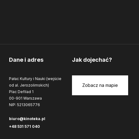
Dane i adres
Jak dojechać?
Pałac Kultury i Nauki (wejście
Zobacz na mapie
od al. Jerozolimskich)
Plac Defilad 1
00-901 Warszawa
NIP: 5213065776
biuro@kinoteka.pl
+48 531 571 040