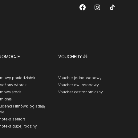
ROMOCJE
VOUCHERY
🎁
lmowy poniedziałek
Voucher jednoosobowy
rażony wtorek
Voucher dwuosobowy
lmowa środa
Voucher gastronomiczny
lm dnia
udenci Filmówki oglądają
niej!
noteka seniora
noteka dużej rodziny