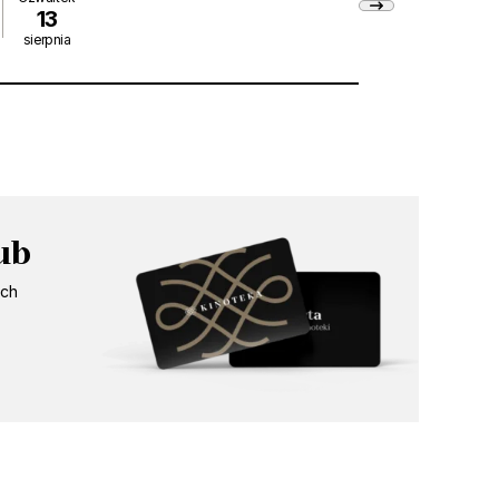
13
sierpnia
14:15
ub
ych