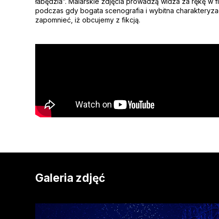
łabędzia”. Malarskie zdjęcia prowadzą widza za rękę w f
podczas gdy bogata scenografia i wybitna charakteryza
zapomnieć, iż obcujemy z fikcją.
Galeria zdjęć