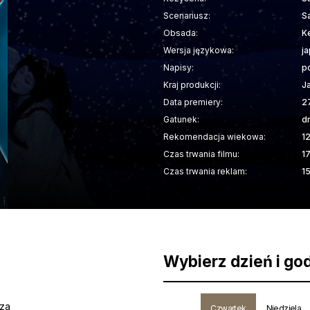
Scenariusz:
S
Obsada:
K
Wersja językowa:
j
Napisy:
p
Kraj produkcji:
J
Data premiery:
2
Gatunek:
d
Rekomendacja wiekowa:
1
Czas trwania filmu:
1
Czas trwania reklam:
1
Wybierz dzień i go
sza
Czwartek
Niedziela