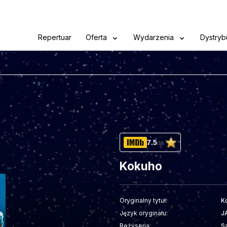
Repertuar
Oferta
Wydarzenia
Dystryb
7.5
/10
Kokuho
Oryginalny tytuł:
K
Język oryginału:
J
Reżyseria:
S