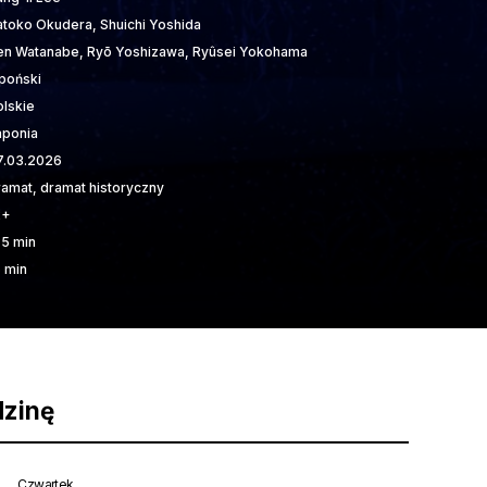
atoko Okudera, Shuichi Yoshida
en Watanabe, Ryō Yoshizawa, Ryûsei Yokohama
apoński
olskie
aponia
7.03.2026
ramat, dramat historyczny
2+
75 min
5 min
dzinę
Czwartek