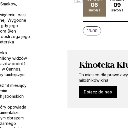
ć Smaków,
06
09
sierpnia
sierpnia
ęceniu, pasji
lnej. Wygodne
 gdy jego
13:00
tora (Ken
y dostrzega jego
raterska
ieka
miliony widzów
Kinoteka Kl
brazów podróż
F w Cannes,
any tamtejszym
To miejsce dla prawdziw
miłośników kina
ez 18 miesięcy
woim
Dołącz do nas
h japońskich
który opowiada
numentalizm
owym obrazem
Czarnego