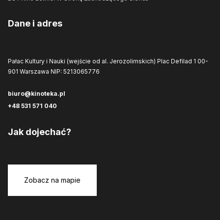
Dane i adres
Pałac Kultury i Nauki (wejście od al. Jerozolimskich)
Plac Defilad 1
00-
901 Warszawa
NIP: 5213065776
biuro@kinoteka.pl
+48 531 571 040
Jak dojechać?
Zobacz na mapie