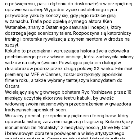
o poświęceniu, pasji i dążeniu do doskonałości w przepięknej
oprawie wizualnej. Wygodne życie nastoletniego syna
przywódcy yakuzy kończy się, gdy jego rodzice giną
w zamachu. Trafia pod opiekę słynnego aktora (Ken
Watanabe, znany z Ostatniego samuraja i Incepcji), który
dostrzega jego sceniczny talent. Rozpoczyna się katorżniczy
trening i braterska rywalizacja z synem mentora w drodze na
szczyt.
Kokuho to przepiękna i wzruszająca historia życia człowieka
pochłanianego przez własne ambicje, która zachwyciła miliony
widzów na całym świecie. Powalająca pięknem dialogów
i krajobrazów podróż przez drugą połowę XX wieku. Film miał
premierę na MFF w Cannes, został okrzyknięty japońskim
filmem roku, a także wybrany tamtejszym kandydatem do
Oscara.
Wcielający się w głównego bohatera Ryo Yoshizawa przez 18
miesięcy uczył się aktorstwa teatru kabuki, by uwieść
widownię swoim niesamowitym przeobrażeniem w gwiazdora
tradycyjnych japońskich scen.
Wizualny poemat, przepełniony pięknem i feerią barw, który
opowiada historię zarazem magiczną i tragiczną. Kokuho łączy
monumentalizm “Brutalisty” z medytacyjnością „Drive My Car”
i brawurowym obrazem poświęcenia w imię artystycznego