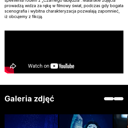
spełnienia rodem z „Czarnego łabędzia”. Malarskie zdjęcia
prowadzą widza za rękę w filmowy świat, podczas gdy bogata
scenografia i wybitna charakteryzacja pozwalają zapomnieć,
iż obcujemy z fikcją.
Galeria zdjęć