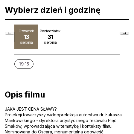
Wybierz dzień i godzinę
Czwartek
Poniedziałek
13
31
sierpnia
sierpnia
19:15
12:0
Opis filmu
JAKA JEST CENA SŁAWY?
Projekcji towarzyszy wideoprelekcja autorstwa dr. Łukasza
Mańkowskiego - dyrektora artystycznego festiwalu Pięć
Smaków, wprowadzająca w tematykę i konteksty filmu.
Nominowana do Oscara, monumentalna opowieść