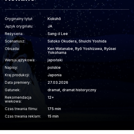
Oryginalny tytuł:
Kokuhō
Język oryginału:
JA
Reżyseria:
Sang-il Lee
Scenariusz:
Satoko Okudera, Shuichi Yoshida
Obsada:
Ken Watanabe, Ryō Yoshizawa, Ryûsei
Yokohama
Wersja językowa:
japoński
Napisy:
polskie
Kraj produkcji:
Japonia
Data premiery:
27.03.2026
Gatunek:
dramat, dramat historyczny
Rekomendacja
12+
wiekowa:
Czas trwania filmu:
175 min
Czas trwania reklam:
15 min