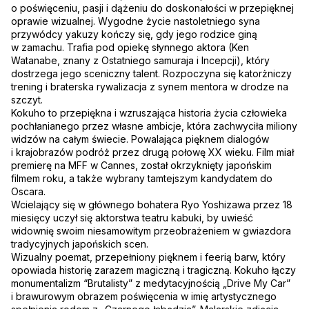
o poświęceniu, pasji i dążeniu do doskonałości w przepięknej
oprawie wizualnej. Wygodne życie nastoletniego syna
przywódcy yakuzy kończy się, gdy jego rodzice giną
w zamachu. Trafia pod opiekę słynnego aktora (Ken
Watanabe, znany z Ostatniego samuraja i Incepcji), który
dostrzega jego sceniczny talent. Rozpoczyna się katorżniczy
trening i braterska rywalizacja z synem mentora w drodze na
szczyt.
Kokuho to przepiękna i wzruszająca historia życia człowieka
pochłanianego przez własne ambicje, która zachwyciła miliony
widzów na całym świecie. Powalająca pięknem dialogów
i krajobrazów podróż przez drugą połowę XX wieku. Film miał
premierę na MFF w Cannes, został okrzyknięty japońskim
filmem roku, a także wybrany tamtejszym kandydatem do
Oscara.
Wcielający się w głównego bohatera Ryo Yoshizawa przez 18
miesięcy uczył się aktorstwa teatru kabuki, by uwieść
widownię swoim niesamowitym przeobrażeniem w gwiazdora
tradycyjnych japońskich scen.
Wizualny poemat, przepełniony pięknem i feerią barw, który
opowiada historię zarazem magiczną i tragiczną. Kokuho łączy
monumentalizm “Brutalisty” z medytacyjnością „Drive My Car”
i brawurowym obrazem poświęcenia w imię artystycznego