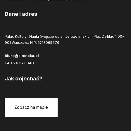
Dane i adres
Pałac Kultury i Nauki (wejście od al. Jerozolimskich)
Plac Defilad 1
00-
901 Warszawa
NIP: 5213065776
biuro@kinoteka.pl
+48 531 571 040
Jak dojechać?
Zobacz na mapie