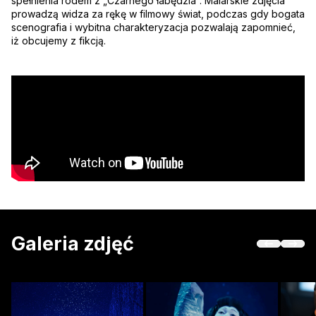
spełnienia rodem z „Czarnego łabędzia”. Malarskie zdjęcia
prowadzą widza za rękę w filmowy świat, podczas gdy bogata
scenografia i wybitna charakteryzacja pozwalają zapomnieć,
iż obcujemy z fikcją.
Galeria zdjęć