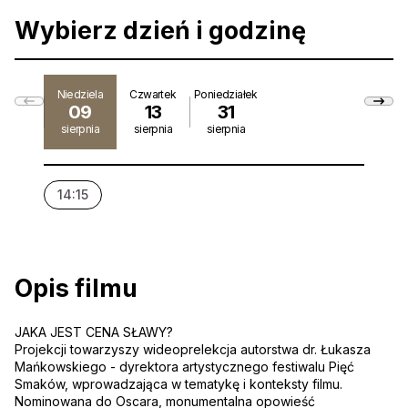
Wybierz dzień i godzinę
Niedziela
Czwartek
Poniedziałek
09
13
31
sierpnia
sierpnia
sierpnia
14:15
19:1
Opis filmu
JAKA JEST CENA SŁAWY?
Projekcji towarzyszy wideoprelekcja autorstwa dr. Łukasza
Mańkowskiego - dyrektora artystycznego festiwalu Pięć
Smaków, wprowadzająca w tematykę i konteksty filmu.
Nominowana do Oscara, monumentalna opowieść