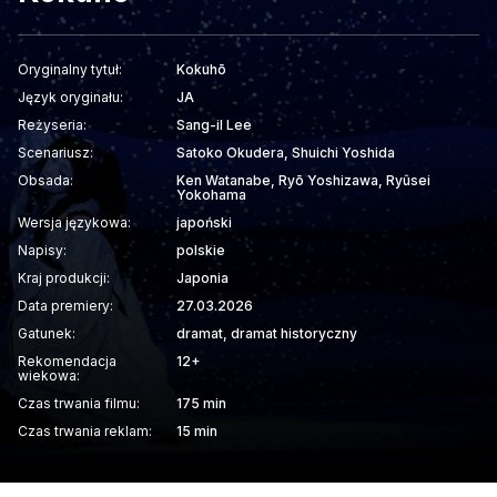
Oryginalny tytuł:
Kokuhō
Język oryginału:
JA
Reżyseria:
Sang-il Lee
Scenariusz:
Satoko Okudera, Shuichi Yoshida
Obsada:
Ken Watanabe, Ryō Yoshizawa, Ryûsei
Yokohama
Wersja językowa:
japoński
Napisy:
polskie
Kraj produkcji:
Japonia
Data premiery:
27.03.2026
Gatunek:
dramat, dramat historyczny
Rekomendacja
12+
wiekowa:
Czas trwania filmu:
175 min
Czas trwania reklam:
15 min