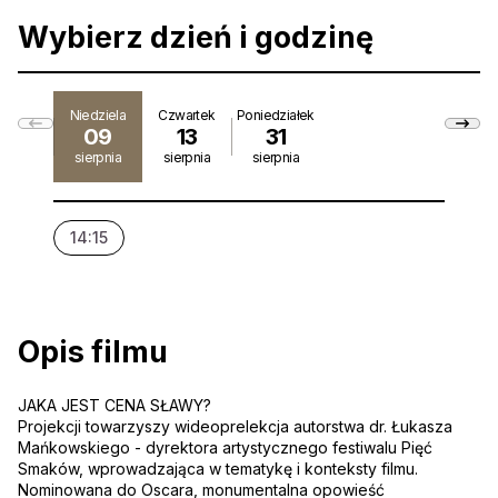
Wybierz dzień i godzinę
Niedziela
Czwartek
Poniedziałek
09
13
31
sierpnia
sierpnia
sierpnia
14:15
19:1
Opis filmu
JAKA JEST CENA SŁAWY?
Projekcji towarzyszy wideoprelekcja autorstwa dr. Łukasza
Mańkowskiego - dyrektora artystycznego festiwalu Pięć
Smaków, wprowadzająca w tematykę i konteksty filmu.
Nominowana do Oscara, monumentalna opowieść