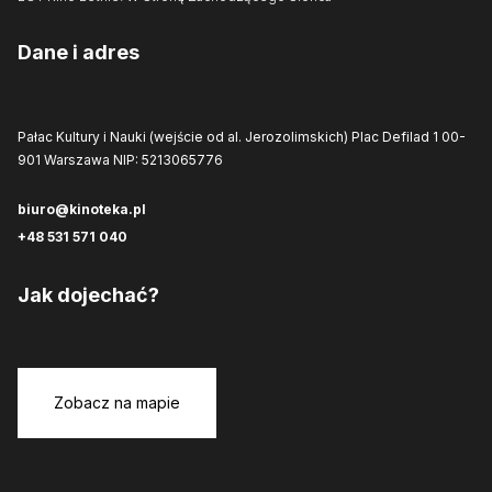
Dane i adres
Pałac Kultury i Nauki (wejście od al. Jerozolimskich)
Plac Defilad 1
00-
901 Warszawa
NIP: 5213065776
biuro@kinoteka.pl
+48 531 571 040
Jak dojechać?
Zobacz na mapie