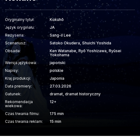
Oryginalny tytuł:
Kokuhō
Język oryginału:
JA
Reżyseria:
Sang-il Lee
Scenariusz:
Satoko Okudera, Shuichi Yoshida
Obsada:
Ken Watanabe, Ryō Yoshizawa, Ryûsei
Yokohama
Wersja językowa:
japoński
Napisy:
polskie
Kraj produkcji:
Japonia
Data premiery:
27.03.2026
Gatunek:
dramat, dramat historyczny
Rekomendacja
12+
wiekowa:
Czas trwania filmu:
175 min
Czas trwania reklam:
15 min