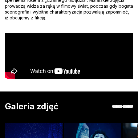
spełnienia rodem z „Czarnego łabędzia”. Malarskie zdjęcia
prowadzą widza za rękę w filmowy świat, podczas gdy bogata
scenografia i wybitna charakteryzacja pozwalają zapomnieć,
iż obcujemy z fikcją.
Galeria zdjęć