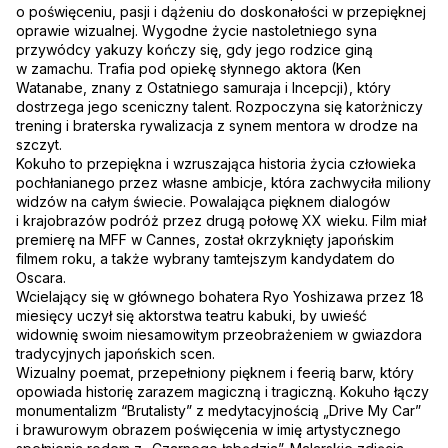
o poświęceniu, pasji i dążeniu do doskonałości w przepięknej
oprawie wizualnej. Wygodne życie nastoletniego syna
przywódcy yakuzy kończy się, gdy jego rodzice giną
w zamachu. Trafia pod opiekę słynnego aktora (Ken
Watanabe, znany z Ostatniego samuraja i Incepcji), który
dostrzega jego sceniczny talent. Rozpoczyna się katorżniczy
trening i braterska rywalizacja z synem mentora w drodze na
szczyt.
Kokuho to przepiękna i wzruszająca historia życia człowieka
pochłanianego przez własne ambicje, która zachwyciła miliony
widzów na całym świecie. Powalająca pięknem dialogów
i krajobrazów podróż przez drugą połowę XX wieku. Film miał
premierę na MFF w Cannes, został okrzyknięty japońskim
filmem roku, a także wybrany tamtejszym kandydatem do
Oscara.
Wcielający się w głównego bohatera Ryo Yoshizawa przez 18
miesięcy uczył się aktorstwa teatru kabuki, by uwieść
widownię swoim niesamowitym przeobrażeniem w gwiazdora
tradycyjnych japońskich scen.
Wizualny poemat, przepełniony pięknem i feerią barw, który
opowiada historię zarazem magiczną i tragiczną. Kokuho łączy
monumentalizm “Brutalisty” z medytacyjnością „Drive My Car”
i brawurowym obrazem poświęcenia w imię artystycznego