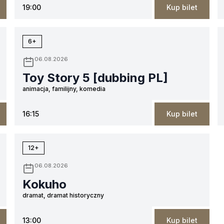
19:00
Kup bilet
6+
06.08.2026
Toy Story 5 [dubbing PL]
animacja, familijny, komedia
16:15
Kup bilet
12+
06.08.2026
Kokuho
dramat, dramat historyczny
13:00
Kup bilet