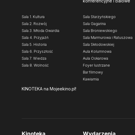
konferencyjne i balowe
Sala 1. Kultura
Sala Starzyńskiego
Sala 2. Rozwój
Sala Gagarina
Sala 3. Młoda Gwardia
Sala Broniewskiego
Sala 4. Przyjaźń
Sala Marmurowa i Ratuszowa
Sala 5. Historia
Sala Skłodowskiej
Sala 6. Przyszłość
Aula Kolumnowa
Sala 7. Wiedza
Aula Oskarowa
Sala 8. Wolność
Foyer lustrzane
Bar filmowy
Kawiarnia
KINOTEKA
na Mojeekino.pl!
Kinoteka
Wydarzenia