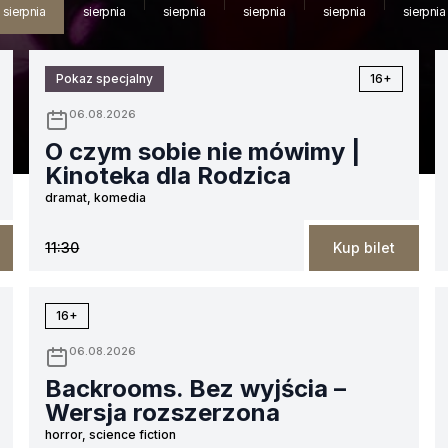
sierpnia
sierpnia
sierpnia
sierpnia
sierpnia
sierpnia
Pokaz specjalny
16+
06.08.2026
O czym sobie nie mówimy |
Kinoteka dla Rodzica
dramat, komedia
11:30
Kup bilet
16+
06.08.2026
Backrooms. Bez wyjścia –
Wersja rozszerzona
horror, science fiction