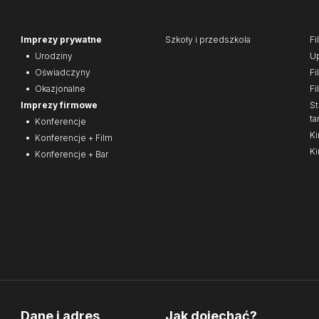
Imprezy prywatne
Szkoły i przedszkola
Fi
Urodziny
Up
Oświadczyny
Fi
Okazjonalne
Fi
Imprezy firmowe
St
ta
Konferencje
Ki
Konferencje + Film
Ki
Konferencje + Bar
Dane i adres
Jak dojechać?