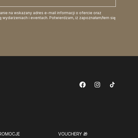
ie na wskazany adres e-mail informacji o ofercie oraz
 wydarzeniach i eventach. Potwierdzam, iż zapoznałam/łem się
ROMOCJE
VOUCHERY
🎁