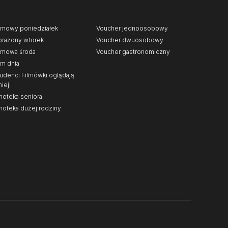
lmowy poniedziałek
Voucher jednoosobowy
rażony wtorek
Voucher dwuosobowy
lmowa środa
Voucher gastronomiczny
lm dnia
udenci Filmówki oglądają
niej!
noteka seniora
noteka dużej rodziny