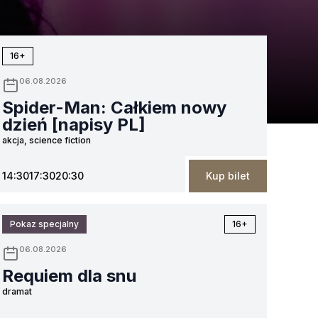
sierpnia
sierpnia
sierpnia
sierpnia
sierpnia
si
16+
06.08.2026
Spider-Man: Całkiem nowy
dzień [napisy PL]
akcja, science fiction
14:30
17:30
20:30
Kup bilet
Pokaz specjalny
16+
06.08.2026
Requiem dla snu
dramat