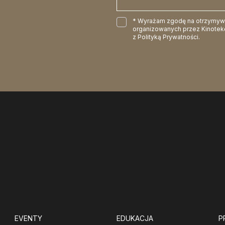
* Wyrażam zgodę na otrzymywan
organizowanych przez Kinotekę
z
Polityką Prywatności
.
EVENTY
EDUKACJA
P