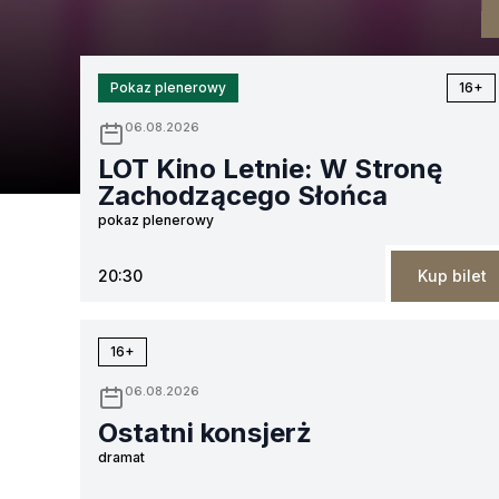
Pokaz plenerowy
16+
06.08.2026
LOT Kino Letnie: W Stronę
Zachodzącego Słońca
pokaz plenerowy
20:30
Kup bilet
16+
06.08.2026
Ostatni konsjerż
dramat