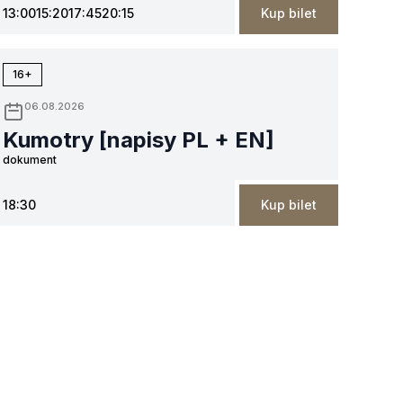
13:00
15:20
17:45
20:15
Kup bilet
16+
06.08.2026
Kumotry [napisy PL + EN]
dokument
18:30
Kup bilet