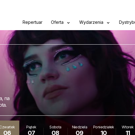
Repertuar
Oferta
Wydarzenia
Dystryb
a, na
ota.
Czwartek
Piątek
Sobota
Niedziela
Poniedziałek
Wtorek
06
07
08
09
10
11