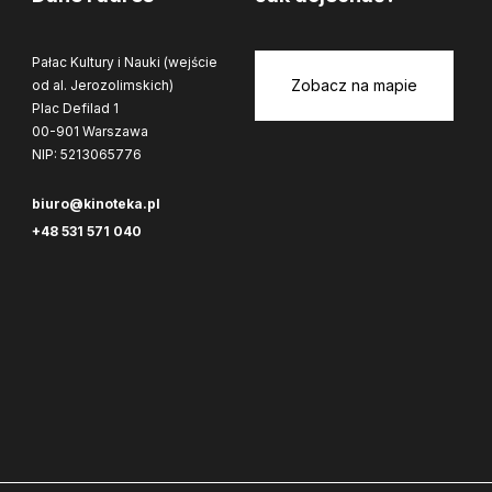
Pałac Kultury i Nauki (wejście
Zobacz na mapie
od al. Jerozolimskich)
Plac Defilad 1
00-901 Warszawa
NIP: 5213065776
biuro@kinoteka.pl
+48 531 571 040