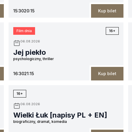
15:30
20:15
Kup bilet
Film dnia
16+
06.08.2026
Jej piekło
psychologiczny, thriller
16:30
21:15
Kup bilet
16+
06.08.2026
Wielki Łuk [napisy PL + EN]
biograficzny, dramat, komedia