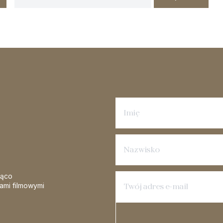
Zapisz się na newsletter
żąco
iami filmowymi