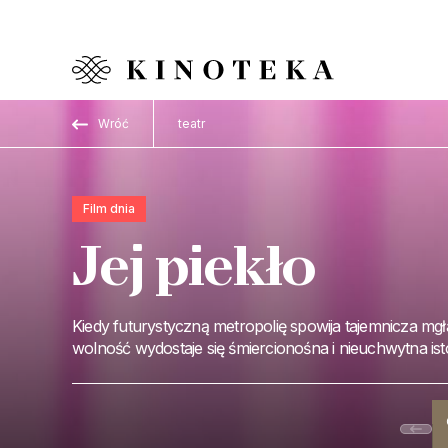
Przejdź do treści
Wróć
teatr
Film dnia
Jej piekło
Kiedy futurystyczną metropolię spowija tajemnicza mgł
wolność wydostaje się śmiercionośna i nieuchwytna ist