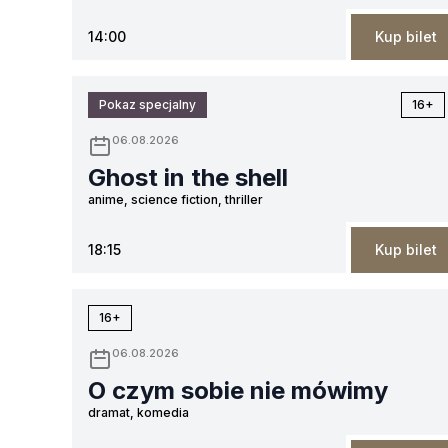
14:00
Kup bilet
Pokaz specjalny
16+
06.08.2026
Ghost in the shell
anime, science fiction, thriller
18:15
Kup bilet
16+
06.08.2026
O czym sobie nie mówimy
dramat, komedia