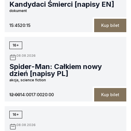
Kandydaci Śmierci [napisy EN]
dokument
15:45
20:15
Kup bilet
16+
08.08.2026
Spider-Man: Całkiem nowy
dzień [napisy PL]
akcja, science fiction
12:00
14:00
17:00
20:00
Kup bilet
16+
08.08.2026