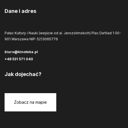
Dane i adres
Pałac Kultury i Nauki (wejście od al. Jerozolimskich)
Plac Defilad 1
00-
901 Warszawa
NIP: 5213065776
biuro@kinoteka.pl
+48 531 571 040
Jak dojechać?
Zobacz na mapie