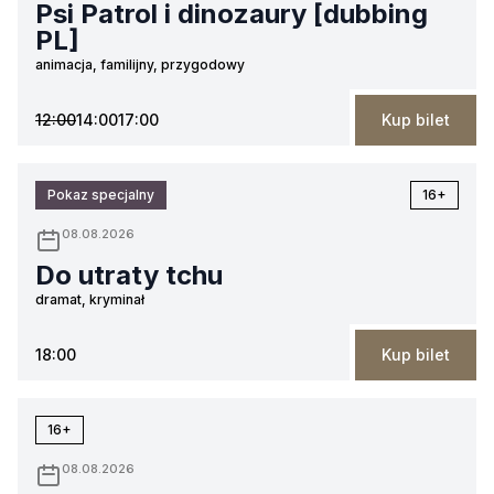
Psi Patrol i dinozaury [dubbing
PL]
animacja, familijny, przygodowy
12:00
14:00
17:00
Kup bilet
Pokaz specjalny
16+
08.08.2026
Do utraty tchu
dramat, kryminał
18:00
Kup bilet
16+
08.08.2026