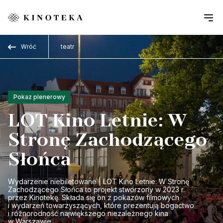
Przejdź do treści
Wróć
teatr
Pokaz plenerowy
LOT Kino Letnie: W
Stronę Zachodzącego
Słońca
Wydarzenie niebiletowane | LOT Kino Letnie: W Stronę
Zachodzącego Słońca to projekt stworzony w 2023 r.
przez Kinotekę. Składa się on z pokazów filmowych
i wydarzeń towarzyszących, które prezentują bogactwo
i różnorodność największego niezależnego kina
w Warszawie.