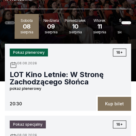
Sobota
Niedziela
Poniedziałek
Wtorek
Środa
08
09
10
11
12
sierpnia
sierpnia
sierpnia
sierpnia
sierpnia
Pokaz plenerowy
16+
08.08.2026
LOT Kino Letnie: W Stronę
Zachodzącego Słońca
pokaz plenerowy
20:30
Kup bilet
Pokaz specjalny
16+
08.08.2026