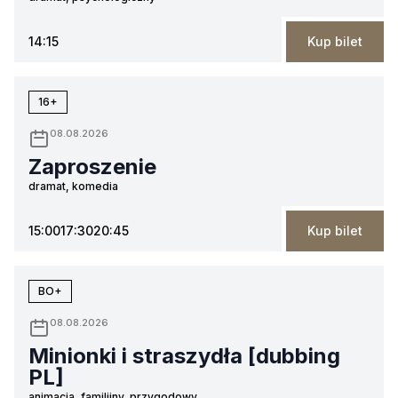
14:15
Kup bilet
16+
08.08.2026
Zaproszenie
dramat, komedia
15:00
17:30
20:45
Kup bilet
BO+
08.08.2026
Minionki i straszydła [dubbing
PL]
animacja, familijny, przygodowy