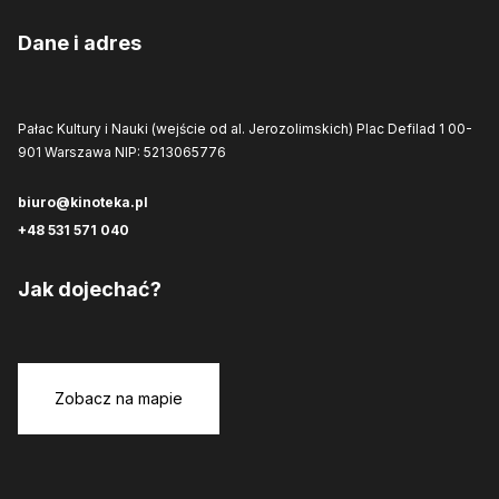
Dane i adres
Pałac Kultury i Nauki (wejście od al. Jerozolimskich)
Plac Defilad 1
00-
901 Warszawa
NIP: 5213065776
biuro@kinoteka.pl
+48 531 571 040
Jak dojechać?
Zobacz na mapie