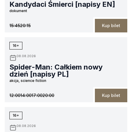
Kandydaci Śmierci [napisy EN]
dokument
15:45
20:15
Kup bilet
16+
08.08.2026
Spider-Man: Całkiem nowy
dzień [napisy PL]
akcja, science fiction
12:00
14:00
17:00
20:00
Kup bilet
16+
08.08.2026