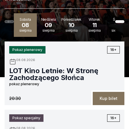
Sobota
Niedziela
Poniedziałek
Wtorek
Środa
08
09
10
11
12
sierpnia
sierpnia
sierpnia
sierpnia
sierpnia
Pokaz plenerowy
16+
08.08.2026
LOT Kino Letnie: W Stronę
Zachodzącego Słońca
pokaz plenerowy
20:30
Kup bilet
Pokaz specjalny
16+
08.08.2026