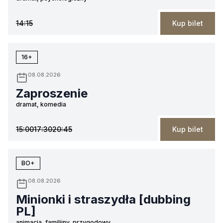
14:15
Kup bilet
16+
08.08.2026
Zaproszenie
dramat, komedia
15:00
17:30
20:45
Kup bilet
BO+
08.08.2026
Minionki i straszydła [dubbing
PL]
animacja, familijny, przygodowy