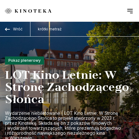
Przejdź do treści
Wróć
krótki metraż
Pokaz plenerowy
LOT Kino Letnie: W
Stronę Zachodzącego
Słońca
Wydarzenie niebiletowane | LOT Kino Letnie: W Stronę
Zachodzącego Słońca to projekt stworzony w 2023 r.
przez Kinotekę. Składa się on z pokazów filmowych
i wydarzeń towarzyszących, które prezentują bogactwo
i różnorodność największego niezależnego kina
w Warszawie.