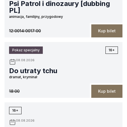
Psi Patrol i dinozaury [dubbing
PL]
animacja, familijny, przygodowy
12:00
14:00
17:00
Kup bilet
Pokaz specjalny
16+
08.08.2026
Do utraty tchu
dramat, kryminał
18:00
Kup bilet
16+
08.08.2026