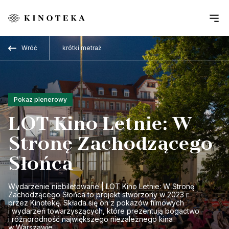
Przejdź do treści
Wróć
krótki metraż
Pokaz plenerowy
LOT Kino Letnie: W
Stronę Zachodzącego
Słońca
Wydarzenie niebiletowane | LOT Kino Letnie: W Stronę
Zachodzącego Słońca to projekt stworzony w 2023 r.
przez Kinotekę. Składa się on z pokazów filmowych
i wydarzeń towarzyszących, które prezentują bogactwo
i różnorodność największego niezależnego kina
w Warszawie.