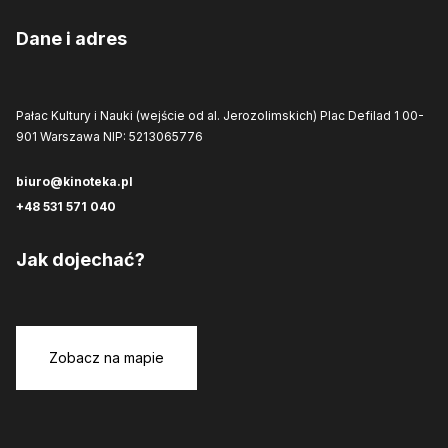
Dane i adres
Pałac Kultury i Nauki (wejście od al. Jerozolimskich)
Plac Defilad 1
00-
901 Warszawa
NIP: 5213065776
biuro@kinoteka.pl
+48 531 571 040
Jak dojechać?
Zobacz na mapie