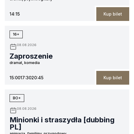
14:15
Kup bilet
16+
08.08.2026
Zaproszenie
dramat, komedia
15:00
17:30
20:45
Kup bilet
BO+
08.08.2026
Minionki i straszydła [dubbing
PL]
animacja, familijny, przygodowy