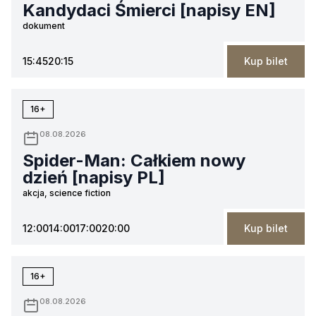
Kandydaci Śmierci [napisy EN]
dokument
15:45
20:15
Kup bilet
16+
08.08.2026
Spider-Man: Całkiem nowy
dzień [napisy PL]
akcja, science fiction
12:00
14:00
17:00
20:00
Kup bilet
16+
08.08.2026