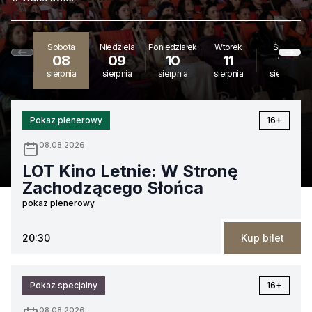
Sobota
Niedziela
Poniedziałek
Wtorek
Środa
08
09
10
11
12
sierpnia
sierpnia
sierpnia
sierpnia
sierpnia
Pokaz plenerowy
16+
08.08.2026
LOT Kino Letnie: W Stronę
Zachodzącego Słońca
pokaz plenerowy
20:30
Kup bilet
Pokaz specjalny
16+
08.08.2026