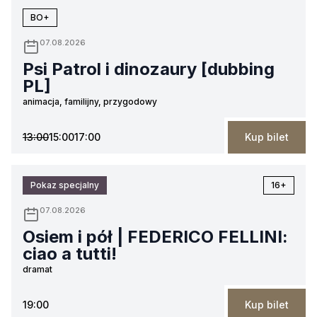
BO+
07.08.2026
Psi Patrol i dinozaury [dubbing
PL]
animacja, familijny, przygodowy
13:00
15:00
17:00
Kup bilet
Pokaz specjalny
16+
07.08.2026
Osiem i pół | FEDERICO FELLINI:
ciao a tutti!
dramat
19:00
Kup bilet