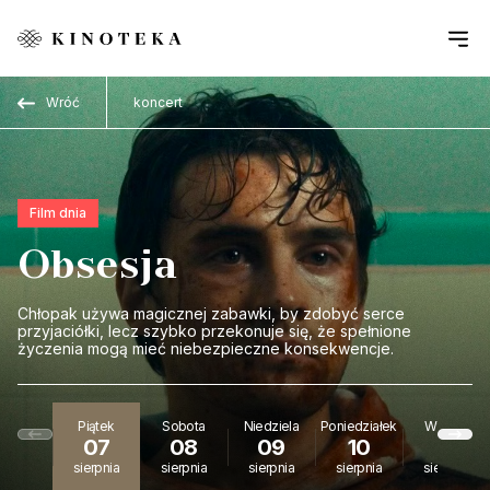
Przejdź do treści
Wróć
koncert
Film dnia
Obsesja
Chłopak używa magicznej zabawki, by zdobyć serce
przyjaciółki, lecz szybko przekonuje się, że spełnione
życzenia mogą mieć niebezpieczne konsekwencje.
Piątek
Sobota
Niedziela
Poniedziałek
Wtorek
07
08
09
10
11
sierpnia
sierpnia
sierpnia
sierpnia
sierpnia