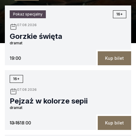
Pokaz specjalny
16+
07.08.2026
Gorzkie święta
dramat
19:00
Kup bilet
16+
07.08.2026
Pejzaż w kolorze sepii
dramat
13:15
18:00
Kup bilet