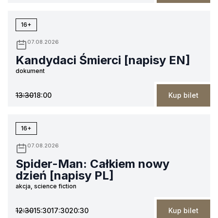
16+
07.08.2026
Kandydaci Śmierci [napisy EN]
dokument
13:30
18:00
Kup bilet
16+
07.08.2026
Spider-Man: Całkiem nowy
dzień [napisy PL]
akcja, science fiction
12:30
15:30
17:30
20:30
Kup bilet