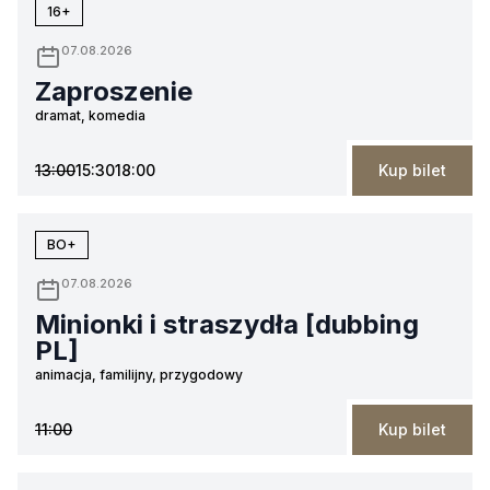
16+
07.08.2026
Zaproszenie
dramat, komedia
13:00
15:30
18:00
Kup bilet
BO+
07.08.2026
Minionki i straszydła [dubbing
PL]
animacja, familijny, przygodowy
11:00
Kup bilet