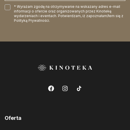
* Wyrażam zgodę na otrzymywanie na wskazany adres e-mail
informacji o ofercie oraz organizowanych przez Kinotekę
wydarzeniach i eventach. Potwierdzam, iż zapoznałam/łem się z
Polityką Prywatności
.
Oferta