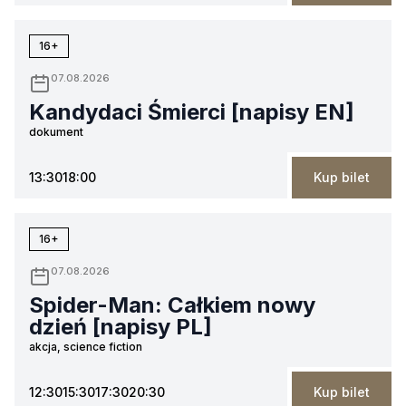
16+
07.08.2026
Kandydaci Śmierci [napisy EN]
dokument
13:30
18:00
Kup bilet
16+
07.08.2026
Spider-Man: Całkiem nowy
dzień [napisy PL]
akcja, science fiction
12:30
15:30
17:30
20:30
Kup bilet