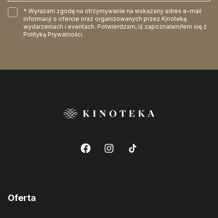
* Wyrażam zgodę na otrzymywanie na wskazany adres e-mail
informacji o ofercie oraz organizowanych przez Kinotekę
wydarzeniach i eventach. Potwierdzam, iż zapoznałam/łem się z
Polityką Prywatności
.
Oferta