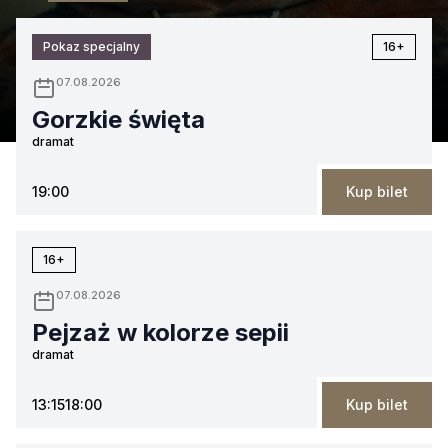
Pokaz specjalny
16+
07.08.2026
Gorzkie święta
dramat
19:00
Kup bilet
16+
07.08.2026
Pejzaż w kolorze sepii
dramat
13:15
18:00
Kup bilet