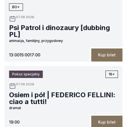
BO+
07.08.2026
Psi Patrol i dinozaury [dubbing
PL]
animacja, familijny, przygodowy
13:00
15:00
17:00
Kup bilet
Pokaz specjalny
16+
07.08.2026
Osiem i pół | FEDERICO FELLINI:
ciao a tutti!
dramat
19:00
Kup bilet