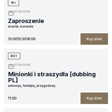
16+
07.08.2026
Zaproszenie
dramat, komedia
13:00
15:30
18:00
Kup bilet
BO+
07.08.2026
Minionki i straszydła [dubbing
PL]
animacja, familijny, przygodowy
11:00
Kup bilet