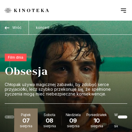
Przejdź do treści
Wróć
koncert
Film dnia
Obsesja
Chłopak używa magicznej zabawki, by zdobyć serce
przyjaciółki, lecz szybko przekonuje się, że spełnione
życzenia mogą mieć niebezpieczne konsekwencje.
Piątek
Sobota
Niedziela
Poniedziałek
Wtorek
07
08
09
10
11
sierpnia
sierpnia
sierpnia
sierpnia
sierpnia