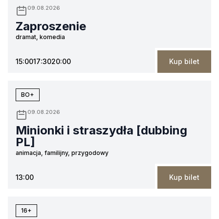
09.08.2026
Zaproszenie
dramat, komedia
15:00
17:30
20:00
Kup bilet
BO+
09.08.2026
Minionki i straszydła [dubbing
PL]
animacja, familijny, przygodowy
13:00
Kup bilet
16+