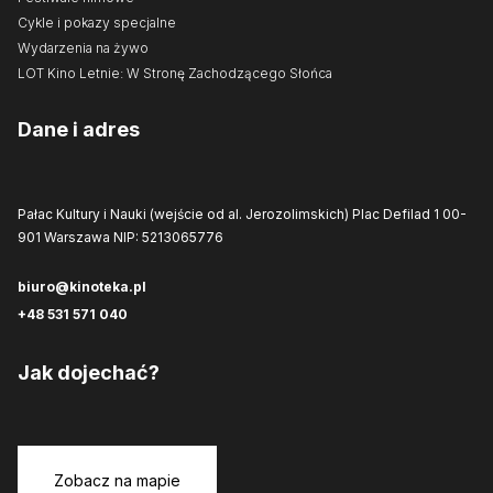
Cykle i pokazy specjalne
Wydarzenia na żywo
LOT Kino Letnie: W Stronę Zachodzącego Słońca
Dane i adres
Pałac Kultury i Nauki (wejście od al. Jerozolimskich)
Plac Defilad 1
00-
901 Warszawa
NIP: 5213065776
biuro@kinoteka.pl
+48 531 571 040
Jak dojechać?
Zobacz na mapie