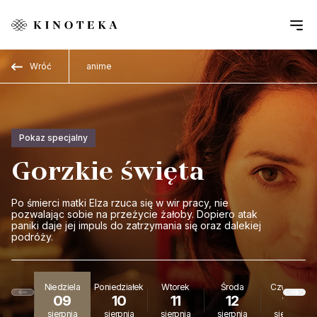
Przejdź do treści
Wróć
anime
Pokaz specjalny
Gorzkie święta
Po śmierci matki Elza rzuca się w wir pracy, nie
pozwalając sobie na przeżycie żałoby. Dopiero atak
paniki daje jej impuls do zatrzymania się oraz dalekiej
podróży.
Niedziela
Poniedziałek
Wtorek
Środa
Czwartek
09
10
11
12
13
sierpnia
sierpnia
sierpnia
sierpnia
sierpnia