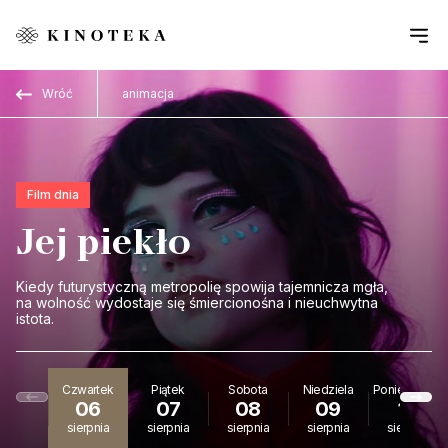
Przejdź do treści
Wróć
animacja
Film dnia
Jej piekło
Kiedy futurystyczną metropolię spowija tajemnicza mgła,
na wolność wydostaje się śmiercionośna i nieuchwytna
istota.
Czwartek
Piątek
Sobota
Niedziela
Poniedziałek
06
07
08
09
10
sierpnia
sierpnia
sierpnia
sierpnia
sierpnia