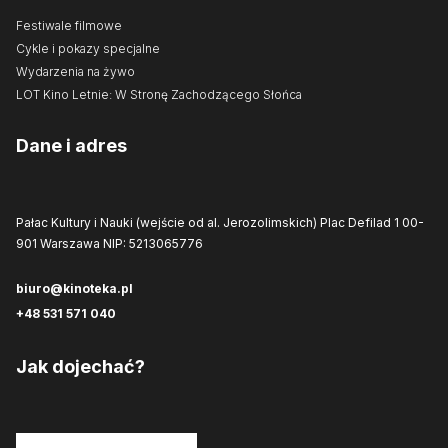
Festiwale filmowe
Cykle i pokazy specjalne
Wydarzenia na żywo
LOT Kino Letnie: W Stronę Zachodzącego Słońca
Dane i adres
Pałac Kultury i Nauki (wejście od al. Jerozolimskich)
Plac Defilad 1
00-
901 Warszawa
NIP: 5213065776
biuro@kinoteka.pl
+48 531 571 040
Jak dojechać?